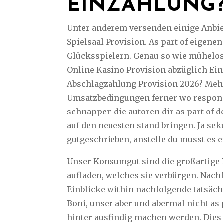
EINZAHLUNG
Unter anderem versenden einige Anbie
Spielsaal Provision. As part of eigene
Glücksspielern. Genau so wie mühelo
Online Kasino Provision abzüglich Ei
Abschlagzahlung Provision 2026? Mehr
Umsatzbedingungen ferner wo respons
schnappen die autoren dir as part of d
auf den neuesten stand bringen. Ja sek
gutgeschrieben, anstelle du musst es er
Unser Konsumgut sind die großartige 
aufladen, welches sie verbürgen. Nac
Einblicke within nachfolgende tatsäc
Boni, unser aber und abermal nicht as 
hinter ausfindig machen werden. Dies 