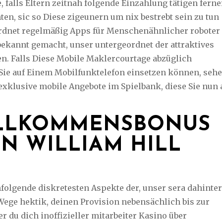
, falls Eltern zeitnah folgende Einzahlung tätigen ferne
n, sic so Diese zigeunern um nix bestrebt sein zu tun
rdnet regelmäßig Apps für Menschenähnlicher roboter
 bekannt gemacht, unser untergeordnet der attraktives
n. Falls Diese Mobile Maklercourtage abzüglich
 Sie auf Einem Mobilfunktelefon einsetzen können, seh
exklusive mobile Angebote im Spielbank, diese Sie nun 
LLKOMMENSBONUS
 IN WILLIAM HILL
olgende diskretesten Aspekte der, unser sera dahinte
Wege hektik, deinen Provision nebensächlich bis zur
 du dich inoffizieller mitarbeiter Kasino über