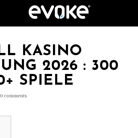
LL KASINO
NG 2026 : 300
0+ SPIELE
|
0 comments