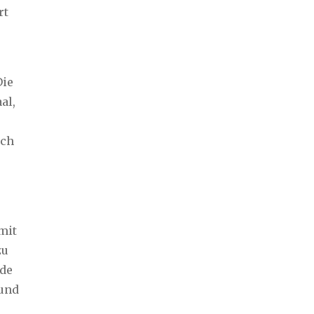
rt
Die
al,
ich
mit
zu
nde
 und