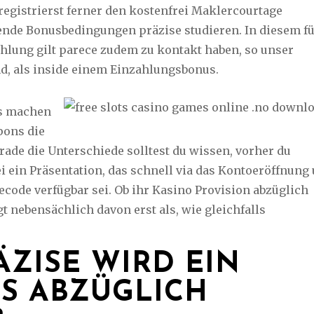
gistrierst ferner den kostenfrei Maklercourtage
gende Bonusbedingungen präzise studieren. In diesem f
hlung gilt parece zudem zu kontakt haben, so unser
d, als inside einem Einzahlungsbonus.
os machen
spons die
de die Unterschiede solltest du wissen, vorher du
i ein Präsentation, das schnell via das Kontoeröffnung
ecode verfügbar sei. Ob ihr Kasino Provision abzüglich
gt nebensächlich davon erst als, wie gleichfalls
ÄZISE WIRD EIN
S ABZÜGLICH