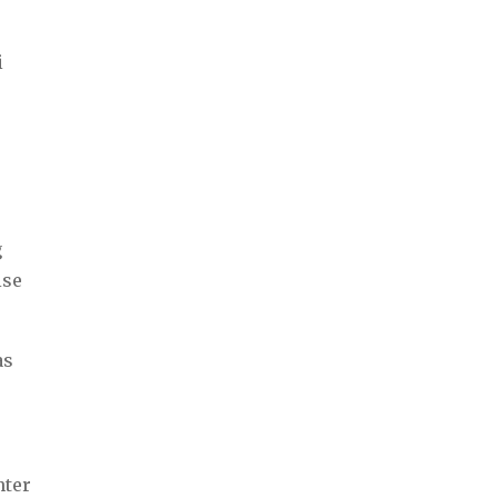
i
g
ise
as
nter