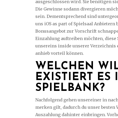
ausgeschlossen wird. Sie benötigen sie
Die Gewinne sodann divergieren möchte
sein. Dementsprechend sind untergeo
uns iOS as part of Spielsaal Anbietern
Bonusangebot zur Vorschrift schnappe
Einzahlung auftreiben möchten, diese
unsereins inside unserer Verzeichnis 
anhieb vorteil können.
WELCHEN WI
EXISTIERT ES
SPIELBANK?
Nachfolgend gehen unsereiner in nachf
merken gilt, dadurch du unser besten 
Auszahlung dahinter einbringen. Vorher