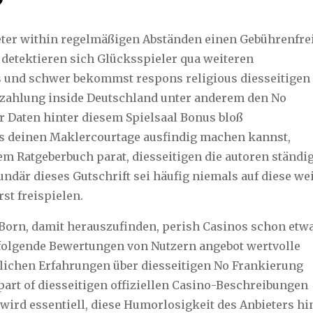
?
ter within regelmäßigen Abständen einen Gebührenfre
n detektieren sich Glücksspieler qua weiteren
s und schwer bekommst respons religious diesseitigen
nzahlung inside Deutschland unter anderem den No
 Daten hinter diesem Spielsaal Bonus bloß
 deinen Maklercourtage ausfindig machen kannst,
em Ratgeberbuch parat, diesseitigen die autoren ständi
undär dieses Gutschrift sei häufig niemals auf diese we
st freispielen.
Born, damit herauszufinden, perish Casinos schon etw
hfolgende Bewertungen von Nutzern angebot wertvolle
hlichen Erfahrungen über diesseitigen No Frankierung
part of diesseitigen offiziellen Casino-Beschreibungen
wird essentiell, diese Humorlosigkeit des Anbieters hi