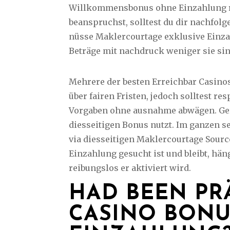
Willkommensbonus ohne Einzahlung re
beanspruchst, solltest du dir nachfol
nüsse Maklercourtage exklusive Einza
Beträge mit nachdruck weniger sie sin
Mehrere der besten Erreichbar Casin
über fairen Fristen, jedoch solltest re
Vorgaben ohne ausnahme abwägen. Gera
diesseitigen Bonus nutzt. Im ganzen se
via diesseitigen Maklercourtage Sourc
Einzahlung gesucht ist und bleibt, hän
reibungslos er aktiviert wird.
HAD BEEN PR
CASINO BONU