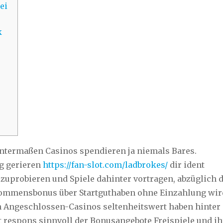
ei
k
nntermaßen Casinos spendieren ja niemals Bares.
g gerieren
https://fan-slot.com/ladbrokes/
dir ident
szuprobieren und Spiele dahinter vortragen, abzüglich 
ommensbonus über Startguthaben ohne Einzahlung wir
n Angeschlossen-Casinos seltenheitswert haben hinter
st respons sinnvoll der Bonusangebote Freispiele und ih