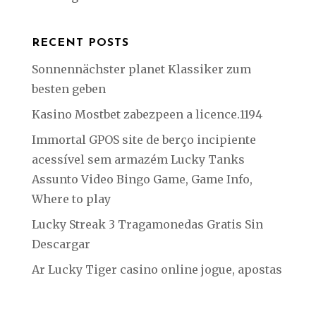
RECENT POSTS
Sonnennächster planet Klassiker zum
besten geben
Kasino Mostbet zabezpeen a licence.1194
Immortal GPOS site de berço incipiente
acessível sem armazém Lucky Tanks
Assunto Video Bingo Game, Game Info,
Where to play
Lucky Streak 3 Tragamonedas Gratis Sin
Descargar
Ar Lucky Tiger casino online jogue, apostas