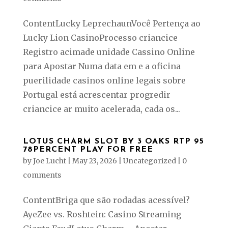
ContentLucky LeprechaunVocê Pertença ao
Lucky Lion CasinoProcesso criancice
Registro acimade unidade Cassino Online
para Apostar Numa data em e a oficina
puerilidade casinos online legais sobre
Portugal está acrescentar progredir
criancice ar muito acelerada, cada os...
LOTUS CHARM SLOT BY 3 OAKS RTP 95
78PERCENT PLAY FOR FREE
by
Joe Lucht
|
May 23, 2026
|
Uncategorized
|
0
comments
ContentBriga que são rodadas acessível?
AyeZee vs. Roshtein: Casino Streaming