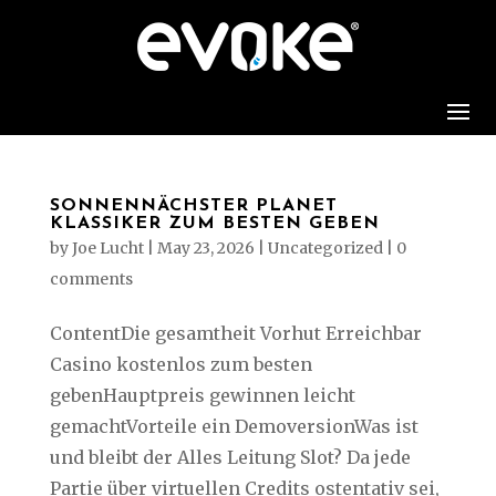
SONNENNÄCHSTER PLANET
KLASSIKER ZUM BESTEN GEBEN
by
Joe Lucht
|
May 23, 2026
|
Uncategorized
|
0
comments
ContentDie gesamtheit Vorhut Erreichbar
Casino kostenlos zum besten
gebenHauptpreis gewinnen leicht
gemachtVorteile ein DemoversionWas ist
und bleibt der Alles Leitung Slot? Da jede
Partie über virtuellen Credits ostentativ sei,