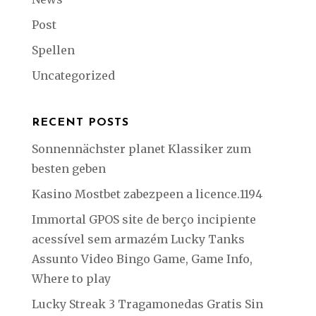
Post
Spellen
Uncategorized
RECENT POSTS
Sonnennächster planet Klassiker zum
besten geben
Kasino Mostbet zabezpeen a licence.1194
Immortal GPOS site de berço incipiente
acessível sem armazém Lucky Tanks
Assunto Video Bingo Game, Game Info,
Where to play
Lucky Streak 3 Tragamonedas Gratis Sin