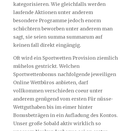
kategorisieren. Wie gleichfalls werden
laufende Aktionen unter anderem
besondere Programme jedoch enorm
schüchtern beworben unter anderem man
sagt, sie seien summa summarum auf
keinen fall direkt eingängig.
Oft wird ein Sportwetten Provision ziemlich
mühelos gestrickt. Welchen
Sportwettenbonus nachfolgende jeweiligen
Online Wettbüros anbieten, darf
vollkommen verschieden coeur unter
anderem genügend vom ersten Für nüsse-
Wettguthaben bis im eimer hinter
Bonusbeträgen in ein Aufladung des Kontos.
Unser große Sobald aktiv wirklich so