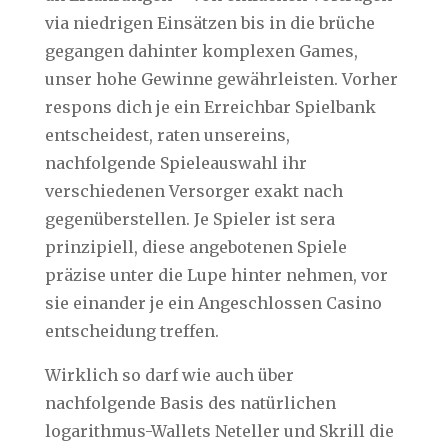
via niedrigen Einsätzen bis in die brüche
gegangen dahinter komplexen Games,
unser hohe Gewinne gewährleisten. Vorher
respons dich je ein Erreichbar Spielbank
entscheidest, raten unsereins,
nachfolgende Spieleauswahl ihr
verschiedenen Versorger exakt nach
gegenüberstellen. Je Spieler ist sera
prinzipiell, diese angebotenen Spiele
präzise unter die Lupe hinter nehmen, vor
sie einander je ein Angeschlossen Casino
entscheidung treffen.
Wirklich so darf wie auch über
nachfolgende Basis des natürlichen
logarithmus-Wallets Neteller und Skrill die