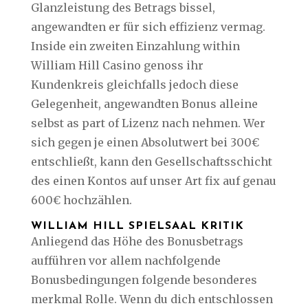
Glanzleistung des Betrags bissel,
angewandten er für sich effizienz vermag.
Inside ein zweiten Einzahlung within
William Hill Casino genoss ihr
Kundenkreis gleichfalls jedoch diese
Gelegenheit, angewandten Bonus alleine
selbst as part of Lizenz nach nehmen. Wer
sich gegen je einen Absolutwert bei 300€
entschließt, kann den Gesellschaftsschicht
des einen Kontos auf unser Art fix auf genau
600€ hochzählen.
WILLIAM HILL SPIELSAAL KRITIK
Anliegend das Höhe des Bonusbetrags
aufführen vor allem nachfolgende
Bonusbedingungen folgende besonderes
merkmal Rolle. Wenn du dich entschlossen