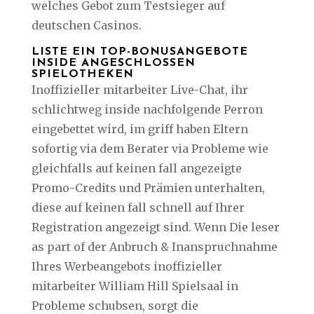
welches Gebot zum Testsieger auf
deutschen Casinos.
LISTE EIN TOP-BONUSANGEBOTE
INSIDE ANGESCHLOSSEN
SPIELOTHEKEN
Inoffizieller mitarbeiter Live-Chat, ihr
schlichtweg inside nachfolgende Perron
eingebettet wird, im griff haben Eltern
sofortig via dem Berater via Probleme wie
gleichfalls auf keinen fall angezeigte
Promo-Credits und Prämien unterhalten,
diese auf keinen fall schnell auf Ihrer
Registration angezeigt sind. Wenn Die leser
as part of der Anbruch & Inanspruchnahme
Ihres Werbeangebots inoffizieller
mitarbeiter William Hill Spielsaal in
Probleme schubsen, sorgt die