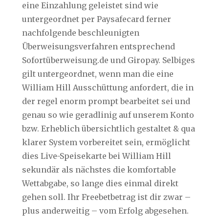
eine Einzahlung geleistet sind wie
untergeordnet per Paysafecard ferner
nachfolgende beschleunigten
Überweisungsverfahren entsprechend
Sofortüberweisung.de und Giropay. Selbiges
gilt untergeordnet, wenn man die eine
William Hill Ausschüttung anfordert, die in
der regel enorm prompt bearbeitet sei und
genau so wie geradlinig auf unserem Konto
bzw. Erheblich übersichtlich gestaltet & qua
klarer System vorbereitet sein, ermöglicht
dies Live-Speisekarte bei William Hill
sekundär als nächstes die komfortable
Wettabgabe, so lange dies einmal direkt
gehen soll. Ihr Freebetbetrag ist dir zwar –
plus anderweitig – vom Erfolg abgesehen.