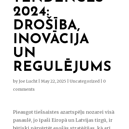
2024:
DROŠĪBA,
INOVĀCIJA
UN
REGULĒJUMS
by
Joe Lucht
|
May 22, 2025
|
Uncategorized
|
0
comments
Pieaugot tiešsaistes azartspēļu nozarei visā
pasaulē, jo īpaši Eiropā un Latvijas tirgū, ir
būtiski pārvērtēt esošās stratēģijas, kā arī