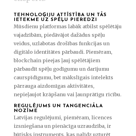
TEHNOLOĢIJU ATTĪSTĪBA UN TĀS
IETEKME UZ SPĒĻU PIEREDZI
Mūsdienu platformas labāk atbilst spēlētāju
vajadzībām, piedāvājot dažādus spēļu
veidus, uzlabotas drošības funkcijas un
digitālo identitātes pārbaudi. Piemēram,
blockchain pieejas ļauj spēlētājiem
pārbaudīt spēļu godīgumu un darījumu
caurspīdīgumu, bet mākslīgais intelekts
pārrauga aizdomīgas aktivitātes,
nepieļaujot krāpšanu vai ļaunprātīgu rīcību.
REGULĒJUMS UN TANGENCIĀLA
NOZĪME
Latvijas regulējumi, piemēram, licences
izsniegšana un pienācīga uzraudzība, ir
būtisks instruments, kas palīdz uzturēt