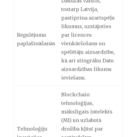
Daudzas valstis,
tostarp Latvija,
pastiprina azartspēļu
likumus, uzstājoties
Regulējumu
par licences
paplašināšanās
vienkāršošanu un
spēlētāju aizsardzību,
kā arī stingrāku Datu
aizsardzības likumu
ieviešanu.
Blockchain
tehnoloģijas,
mākslīgais intelekts
(MI) un uzlabotā
Tehnoloģiju
drošība kļūst par