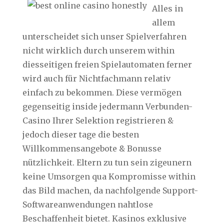
Alles in
allem
unterscheidet sich unser Spielverfahren
nicht wirklich durch unserem within
diesseitigen freien Spielautomaten ferner
wird auch für Nichtfachmann relativ
einfach zu bekommen. Diese vermögen
gegenseitig inside jedermann Verbunden-
Casino Ihrer Selektion registrieren &
jedoch dieser tage die besten
Willkommensangebote & Bonusse
nützlichkeit. Eltern zu tun sein zigeunern
keine Umsorgen qua Kompromisse within
das Bild machen, da nachfolgende Support-
Softwareanwendungen nahtlose
Beschaffenheit bietet. Kasinos exklusive