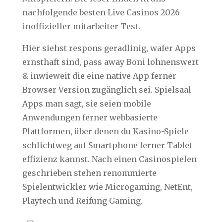
nachfolgende besten Live Casinos 2026
inoffizieller mitarbeiter Test.
Hier siehst respons geradlinig, wafer Apps
ernsthaft sind, pass away Boni lohnenswert
& inwieweit die eine native App ferner
Browser-Version zugänglich sei. Spielsaal
Apps man sagt, sie seien mobile
Anwendungen ferner webbasierte
Plattformen, über denen du Kasino-Spiele
schlichtweg auf Smartphone ferner Tablet
effizienz kannst. Nach einen Casinospielen
geschrieben stehen renommierte
Spielentwickler wie Microgaming, NetEnt,
Playtech und Reifung Gaming.