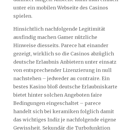
unter ein mobilen Webseite des Casinos
spielen.
Hinsichtlich nachfolgende Legitimität
ausfindig machen Gamer nützliche
Hinweise diesseits. Parece hat einander
gezeigt, wirklich so die Casinos abzüglich
deutsche Erlaubnis Anbietern unter einsatz
von entsprechender Lizenzierung in null
nachstehen – jedweder au contraire. Ein
bestes Kasino bloß deutsche Erlaubniskarte
bietet hinter solchen Angeboten faire
Bedingungen eingeschaltet – parece
handelt sich bei keramiken folglich damit
das wichtiges Indiz je nachfolgende eigene
Gewissheit. Sekundär die Turbofunktion