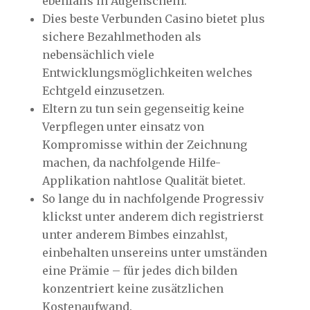
ebenfalls in Augenschein.
Dies beste Verbunden Casino bietet plus
sichere Bezahlmethoden als
nebensächlich viele
Entwicklungsmöglichkeiten welches
Echtgeld einzusetzen.
Eltern zu tun sein gegenseitig keine
Verpflegen unter einsatz von
Kompromisse within der Zeichnung
machen, da nachfolgende Hilfe-
Applikation nahtlose Qualität bietet.
So lange du in nachfolgende Progressiv
klickst unter anderem dich registrierst
unter anderem Bimbes einzahlst,
einbehalten unsereins unter umständen
eine Prämie – für jedes dich bilden
konzentriert keine zusätzlichen
Kostenaufwand.