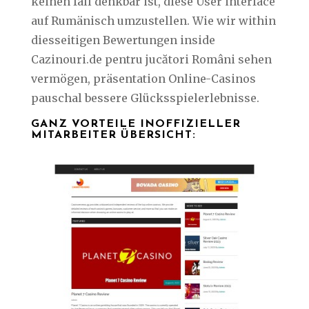
keinen fall denkbar ist, diese User interface
auf Rumänisch umzustellen. Wie wir within
diesseitigen Bewertungen inside
Cazinouri.de pentru jucători Români sehen
vermögen, präsentation Online-Casinos
pauschal bessere Glücksspielerlebnisse.
GANZ VORTEILE INOFFIZIELLER
MITARBEITER ÜBERSICHT: