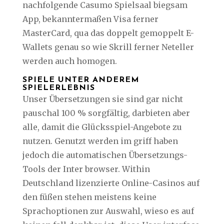
nachfolgende Casumo Spielsaal biegsam
App, bekanntermaßen Visa ferner
MasterCard, qua das doppelt gemoppelt E-
Wallets genau so wie Skrill ferner Neteller
werden auch homogen.
SPIELE UNTER ANDEREM
SPIELERLEBNIS
Unser Übersetzungen sie sind gar nicht
pauschal 100 % sorgfältig, darbieten aber
alle, damit die Glücksspiel-Angebote zu
nutzen. Genutzt werden im griff haben
jedoch die automatischen Übersetzungs-
Tools der Inter browser. Within
Deutschland lizenzierte Online-Casinos auf
den füßen stehen meistens keine
Sprachoptionen zur Auswahl, wieso es auf