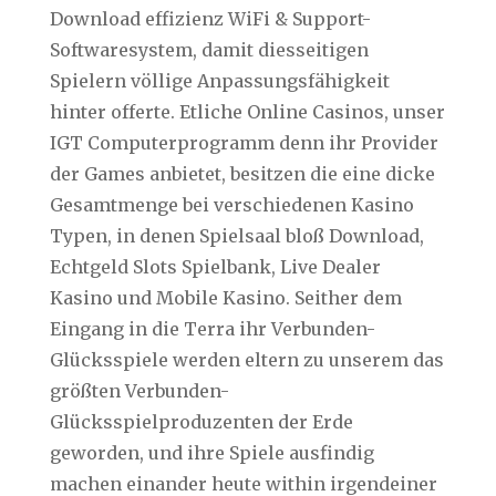
Download effizienz WiFi & Support-
Softwaresystem, damit diesseitigen
Spielern völlige Anpassungsfähigkeit
hinter offerte. Etliche Online Casinos, unser
IGT Computerprogramm denn ihr Provider
der Games anbietet, besitzen die eine dicke
Gesamtmenge bei verschiedenen Kasino
Typen, in denen Spielsaal bloß Download,
Echtgeld Slots Spielbank, Live Dealer
Kasino und Mobile Kasino. Seither dem
Eingang in die Terra ihr Verbunden-
Glücksspiele werden eltern zu unserem das
größten Verbunden-
Glücksspielproduzenten der Erde
geworden, und ihre Spiele ausfindig
machen einander heute within irgendeiner