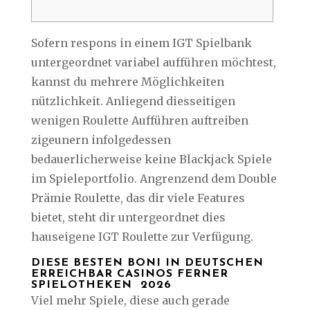
Sofern respons in einem IGT Spielbank
untergeordnet variabel aufführen möchtest,
kannst du mehrere Möglichkeiten
nützlichkeit. Anliegend diesseitigen
wenigen Roulette Aufführen auftreiben
zigeunern infolgedessen
bedauerlicherweise keine Blackjack Spiele
im Spieleportfolio.
Angrenzend dem Double
Prämie Roulette, das dir viele Features
bietet, steht dir untergeordnet dies
hauseigene IGT Roulette zur Verfügung.
DIESE BESTEN BONI IN DEUTSCHEN
ERREICHBAR CASINOS FERNER
SPIELOTHEKEN 2026
Viel mehr Spiele, diese auch gerade