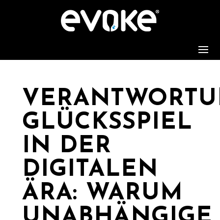
VERANTWORTU
GLÜCKSSPIEL
IN DER
DIGITALEN
ÄRA: WARUM
UNABHÄNGIGE