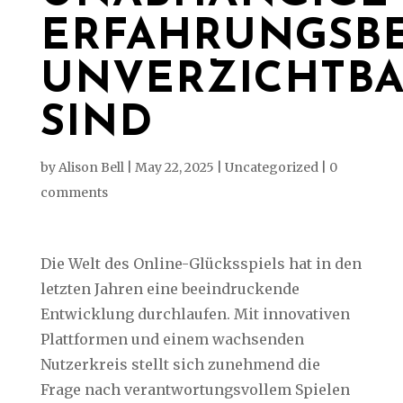
ERFAHRUNGSBE
UNVERZICHTB
SIND
by
Alison Bell
|
May 22, 2025
|
Uncategorized
|
0
comments
Die Welt des Online-Glücksspiels hat in den
letzten Jahren eine beeindruckende
Entwicklung durchlaufen. Mit innovativen
Plattformen und einem wachsenden
Nutzerkreis stellt sich zunehmend die
Frage nach verantwortungsvollem Spielen