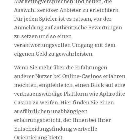
Marketingversprechen und helfen, die
Auswahl seriöser Anbieter zu erleichtern.
Für jeden Spieler ist es ratsam, vor der
Anmeldung auf authentische Bewertungen
zu setzen und so einen
verantwortungsvollen Umgang mit dem
eigenen Geld zu gewährleisten.
Wenn Sie mehr über die Erfahrungen
anderer Nutzer bei Online-Casinos erfahren
möchten, empfehle ich, einen Blick auf eine
vertrauenswürdige Plattform wie Aphrodite
Casino zu werfen. Hier finden Sie einen
ausführlichen unabhängigen
erfahrungsbericht, der Ihnen bei Ihrer
Entscheidungsfindung wertvolle
Orientierung bietet.