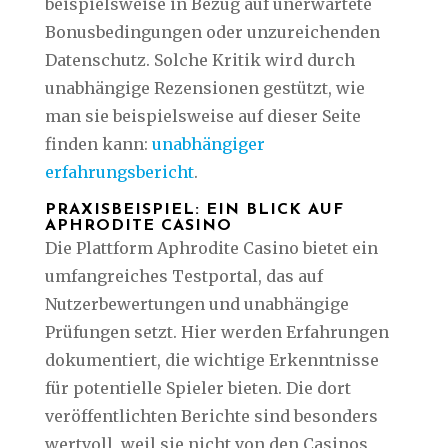
beispielsweise in Bezug auf unerwartete
Bonusbedingungen oder unzureichenden
Datenschutz. Solche Kritik wird durch
unabhängige Rezensionen gestützt, wie
man sie beispielsweise auf dieser Seite
finden kann:
unabhängiger
erfahrungsbericht
.
PRAXISBEISPIEL: EIN BLICK AUF
APHRODITE CASINO
Die Plattform Aphrodite Casino bietet ein
umfangreiches Testportal, das auf
Nutzerbewertungen und unabhängige
Prüfungen setzt. Hier werden Erfahrungen
dokumentiert, die wichtige Erkenntnisse
für potentielle Spieler bieten. Die dort
veröffentlichten Berichte sind besonders
wertvoll, weil sie nicht von den Casinos