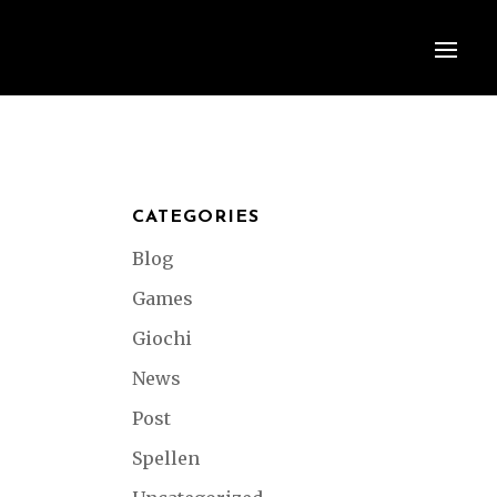
CATEGORIES
Blog
Games
Giochi
News
Post
Spellen