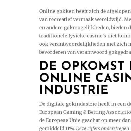
Online gokken heeft zich de afgelopen
van recreatief vermaak wereldwijd. Met
en andere gokmogelijkheden, bieden d
traditionele fysieke casino’s niet kun
ook verantwoordelijkheden met zich m
bevorderen van verantwoord gokgedra
DE OPKOMST 
ONLINE CASIN
INDUSTRIE
De digitale gokindustrie heeft in een 
European Gaming & Betting Associatio
de Europese Unie geschat op meer dan 
gemiddeld 11%.
Deze cijfers onderstrepe