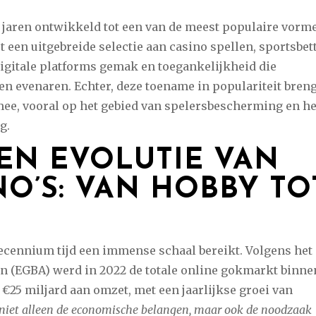
 jaren ontwikkeld tot een van de meest populaire vorm
 een uitgebreide selectie aan casino spellen, sportsbet
igitale platforms gemak en toegankelijkheid die
nen evenaren. Echter, deze toename in populariteit bren
ee, vooral op het gebied van spelersbescherming en he
g.
EN EVOLUTIE VAN
O’S: VAN HOBBY TO
decennium tijd een immense schaal bereikt. Volgens het
n (EGBA) werd in 2022 de totale online gokmarkt binne
€25 miljard aan omzet, met een jaarlijkse groei van
n niet alleen de economische belangen, maar ook de noodzaak