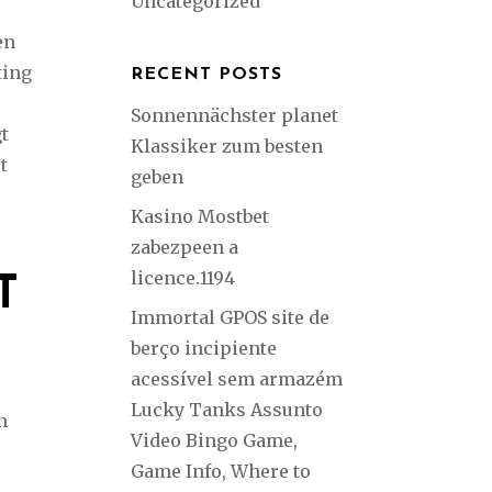
Uncategorized
en
ting
RECENT POSTS
Sonnennächster planet
gt
Klassiker zum besten
t
geben
Kasino Mostbet
zabezpeen a
licence.1194
T
Immortal GPOS site de
berço incipiente
acessível sem armazém
Lucky Tanks Assunto
n
Video Bingo Game,
Game Info, Where to