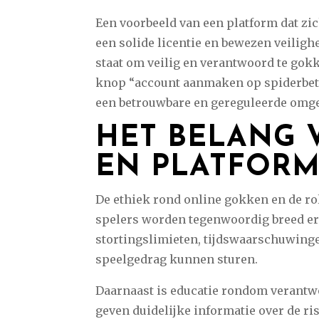
Een voorbeeld van een platform dat zi
een solide licentie en bewezen veilighe
staat om veilig en verantwoord te gokk
knop “account aanmaken op spiderbets
een betrouwbare en gereguleerde omg
HET BELANG 
EN PLATFOR
De ethiek rond online gokken en de ro
spelers worden tegenwoordig breed er
stortingslimieten, tijdswaarschuwinge
speelgedrag kunnen sturen.
Daarnaast is educatie rondom verantwo
geven duidelijke informatie over de ri