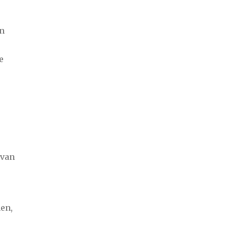
r
in
e
 van
men,
k