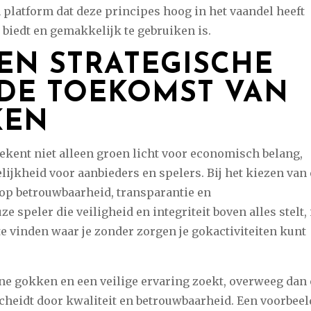
n platform dat deze principes hoog in het vaandel heeft
biedt en gemakkelijk te gebruiken is.
EEN STRATEGISCHE
DE TOEKOMST VAN
KEN
tekent niet alleen groen licht voor economisch belang,
jkheid voor aanbieders en spelers. Bij het kiezen van
n op betrouwbaarheid, transparantie en
 speler die veiligheid en integriteit boven alles stelt, 
e vinden waar je zonder zorgen je gokactiviteiten kunt
ine gokken en een veilige ervaring zoekt, overweeg dan
scheidt door kwaliteit en betrouwbaarheid. Een voorbeel