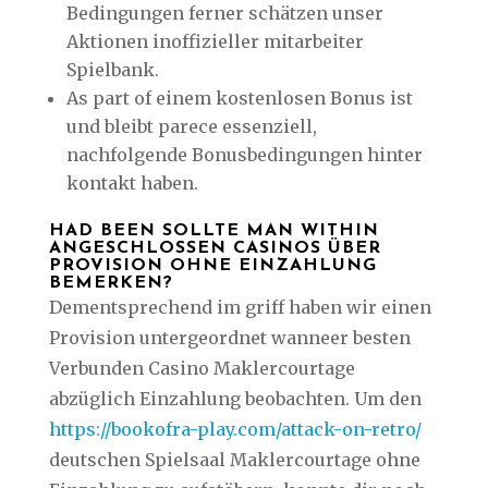
Bedingungen ferner schätzen unser
Aktionen inoffizieller mitarbeiter
Spielbank.
As part of einem kostenlosen Bonus ist
und bleibt parece essenziell,
nachfolgende Bonusbedingungen hinter
kontakt haben.
HAD BEEN SOLLTE MAN WITHIN
ANGESCHLOSSEN CASINOS ÜBER
PROVISION OHNE EINZAHLUNG
BEMERKEN?
Dementsprechend im griff haben wir einen
Provision untergeordnet wanneer besten
Verbunden Casino Maklercourtage
abzüglich Einzahlung beobachten. Um den
https://bookofra-play.com/attack-on-retro/
deutschen Spielsaal Maklercourtage ohne