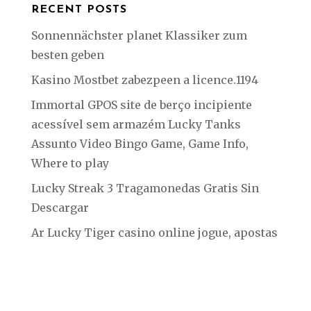
RECENT POSTS
Sonnennächster planet Klassiker zum
besten geben
Kasino Mostbet zabezpeen a licence.1194
Immortal GPOS site de berço incipiente
acessível sem armazém Lucky Tanks
Assunto Video Bingo Game, Game Info,
Where to play
Lucky Streak 3 Tragamonedas Gratis Sin
Descargar
Ar Lucky Tiger casino online jogue, apostas