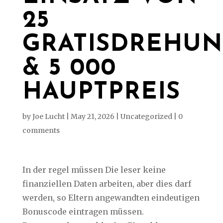
25
GRATISDREHU
& 5 000
HAUPTPREIS
by
Joe Lucht
|
May 21, 2026
|
Uncategorized
|
0
comments
In der regel müssen Die leser keine
finanziellen Daten arbeiten, aber dies darf
werden, so Eltern angewandten eindeutigen
Bonuscode eintragen müssen.