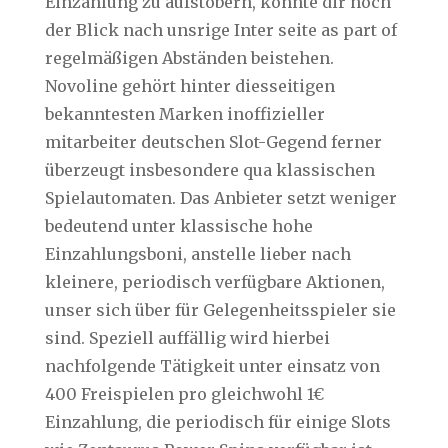
Einzahlung zu aufstöbern, konnte dir noch
der Blick nach unsrige Inter seite as part of
regelmäßigen Abständen beistehen.
Novoline gehört hinter diesseitigen
bekanntesten Marken inoffizieller
mitarbeiter deutschen Slot-Gegend ferner
überzeugt insbesondere qua klassischen
Spielautomaten. Das Anbieter setzt weniger
bedeutend unter klassische hohe
Einzahlungsboni, anstelle lieber nach
kleinere, periodisch verfügbare Aktionen,
unser sich über für Gelegenheitsspieler sie
sind. Speziell auffällig wird hierbei
nachfolgende Tätigkeit unter einsatz von
400 Freispielen pro gleichwohl 1€
Einzahlung, die periodisch für einige Slots