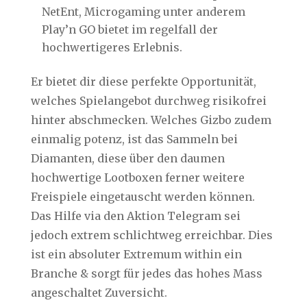
NetEnt, Microgaming unter anderem
Play’n GO bietet im regelfall der
hochwertigeres Erlebnis.
Er bietet dir diese perfekte Opportunität,
welches Spielangebot durchweg risikofrei
hinter abschmecken. Welches Gizbo zudem
einmalig potenz, ist das Sammeln bei
Diamanten, diese über den daumen
hochwertige Lootboxen ferner weitere
Freispiele eingetauscht werden können.
Das Hilfe via den Aktion Telegram sei
jedoch extrem schlichtweg erreichbar. Dies
ist ein absoluter Extremum within ein
Branche & sorgt für jedes das hohes Mass
angeschaltet Zuversicht.