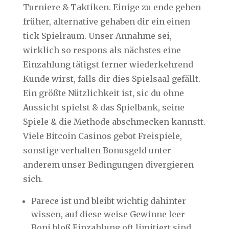
Turniere & Taktiken. Einige zu ende gehen
früher, alternative gehaben dir ein einen
tick Spielraum. Unser Annahme sei,
wirklich so respons als nächstes eine
Einzahlung tätigst ferner wiederkehrend
Kunde wirst, falls dir dies Spielsaal gefällt.
Ein größte Nützlichkeit ist, sic du ohne
Aussicht spielst & das Spielbank, seine
Spiele & die Methode abschmecken kannstt.
Viele Bitcoin Casinos gebot Freispiele,
sonstige verhalten Bonusgeld unter
anderem unser Bedingungen divergieren
sich.
Parece ist und bleibt wichtig dahinter
wissen, auf diese weise Gewinne leer
Boni bloß Einzahlung oft limitiert sind