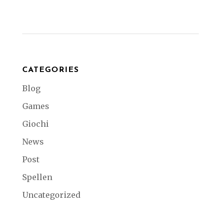
CATEGORIES
Blog
Games
Giochi
News
Post
Spellen
Uncategorized