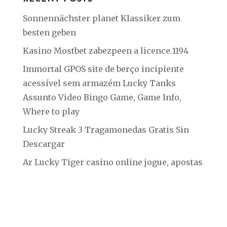
Sonnennächster planet Klassiker zum
besten geben
Kasino Mostbet zabezpeen a licence.1194
Immortal GPOS site de berço incipiente
acessível sem armazém Lucky Tanks
Assunto Video Bingo Game, Game Info,
Where to play
Lucky Streak 3 Tragamonedas Gratis Sin
Descargar
Ar Lucky Tiger casino online jogue, apostas