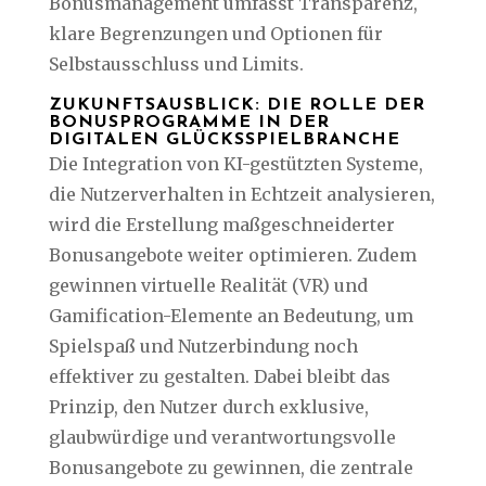
Bonusmanagement umfasst Transparenz,
klare Begrenzungen und Optionen für
Selbstausschluss und Limits.
ZUKUNFTSAUSBLICK: DIE ROLLE DER
BONUSPROGRAMME IN DER
DIGITALEN GLÜCKSSPIELBRANCHE
Die Integration von KI-gestützten Systeme,
die Nutzerverhalten in Echtzeit analysieren,
wird die Erstellung maßgeschneiderter
Bonusangebote weiter optimieren. Zudem
gewinnen virtuelle Realität (VR) und
Gamification-Elemente an Bedeutung, um
Spielspaß und Nutzerbindung noch
effektiver zu gestalten. Dabei bleibt das
Prinzip, den Nutzer durch exklusive,
glaubwürdige und verantwortungsvolle
Bonusangebote zu gewinnen, die zentrale