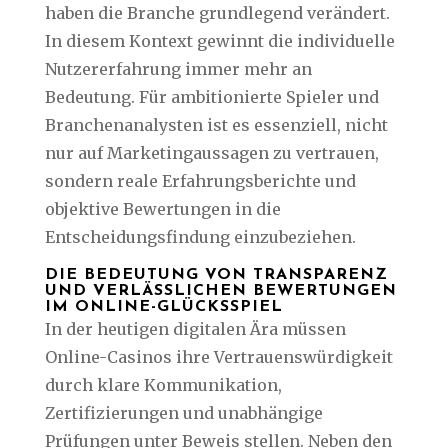
haben die Branche grundlegend verändert.
In diesem Kontext gewinnt die individuelle
Nutzererfahrung immer mehr an
Bedeutung. Für ambitionierte Spieler und
Branchenanalysten ist es essenziell, nicht
nur auf Marketingaussagen zu vertrauen,
sondern reale Erfahrungsberichte und
objektive Bewertungen in die
Entscheidungsfindung einzubeziehen.
DIE BEDEUTUNG VON TRANSPARENZ
UND VERLÄSSLICHEN BEWERTUNGEN
IM ONLINE-GLÜCKSSPIEL
In der heutigen digitalen Ära müssen
Online-Casinos ihre Vertrauenswürdigkeit
durch klare Kommunikation,
Zertifizierungen und unabhängige
Prüfungen unter Beweis stellen. Neben den