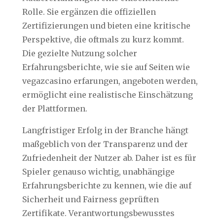
Rolle. Sie ergänzen die offiziellen
Zertifizierungen und bieten eine kritische
Perspektive, die oftmals zu kurz kommt.
Die gezielte Nutzung solcher
Erfahrungsberichte, wie sie auf Seiten wie
vegazcasino erfarungen, angeboten werden,
ermöglicht eine realistische Einschätzung
der Plattformen.
Langfristiger Erfolg in der Branche hängt
maßgeblich von der Transparenz und der
Zufriedenheit der Nutzer ab. Daher ist es für
Spieler genauso wichtig, unabhängige
Erfahrungsberichte zu kennen, wie die auf
Sicherheit und Fairness geprüften
Zertifikate. Verantwortungsbewusstes