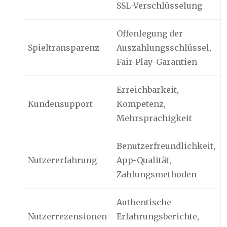
SSL-Verschlüsselung
Offenlegung der
Spieltransparenz
Auszahlungsschlüssel,
Fair-Play-Garantien
Erreichbarkeit,
Kundensupport
Kompetenz,
Mehrsprachigkeit
Benutzerfreundlichkeit,
Nutzererfahrung
App-Qualität,
Zahlungsmethoden
Authentische
Nutzerrezensionen
Erfahrungsberichte,