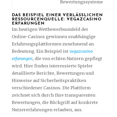
Bewertungssysteme
DAS BEISPIEL EINER VERLÄSSLICHEN
RESSOURCENQUELLE: VEGAZCASINO
ERFARUNGEN
Im heutigen Wettbewerbsumfeld der
Online-Casinos gewinnen unabhängige
Erfahrungsplattformen zunehmend an
Bedeutung. Ein Beispiel ist
vegazcasino
erfarungen
, die von echten Nutzern gepflegt
wird. Hier finden interessierte Spieler
detaillierte Berichte, Bewertungen und
Hinweise auf Sicherheitspraktiken
verschiedener Casinos. Die Plattform
zeichnet sich durch ihre transparenten
Bewertungen, die Rückgriff auf konkrete
Nutzererfahrungen erlauben, aus.