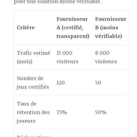
pour une solution moins vérifiable.
Fournisseur
Fournisseur
Critère
A (certifié,
B (moins
transparent)
vérifiable)
Trafic estimé
15 000
8 000
(mois)
visiteurs
visiteurs
Nombre de
120
50
jeux certifiés
Taux de
rétention des
75%
50%
joueurs