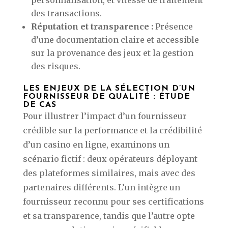
personnalisation, et vitesse de traitement
des transactions.
Réputation et transparence :
Présence
d’une documentation claire et accessible
sur la provenance des jeux et la gestion
des risques.
LES ENJEUX DE LA SÉLECTION D’UN
FOURNISSEUR DE QUALITÉ : ÉTUDE
DE CAS
Pour illustrer l’impact d’un fournisseur
crédible sur la performance et la crédibilité
d’un casino en ligne, examinons un
scénario fictif : deux opérateurs déployant
des plateformes similaires, mais avec des
partenaires différents. L’un intègre un
fournisseur reconnu pour ses certifications
et sa transparence, tandis que l’autre opte