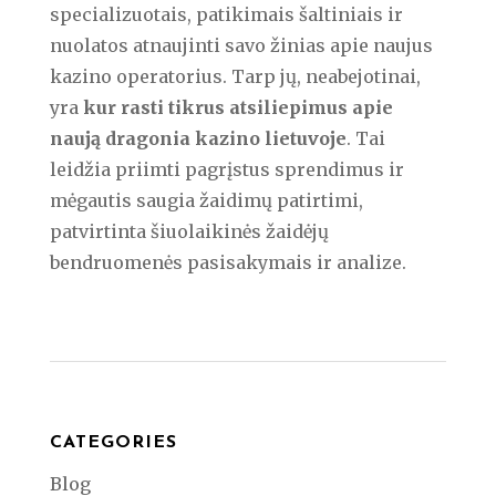
specializuotais, patikimais šaltiniais ir
nuolatos atnaujinti savo žinias apie naujus
kazino operatorius. Tarp jų, neabejotinai,
yra
kur rasti tikrus atsiliepimus apie
naują dragonia kazino lietuvoje
. Tai
leidžia priimti pagrįstus sprendimus ir
mėgautis saugia žaidimų patirtimi,
patvirtinta šiuolaikinės žaidėjų
bendruomenės pasisakymais ir analize.
CATEGORIES
Blog