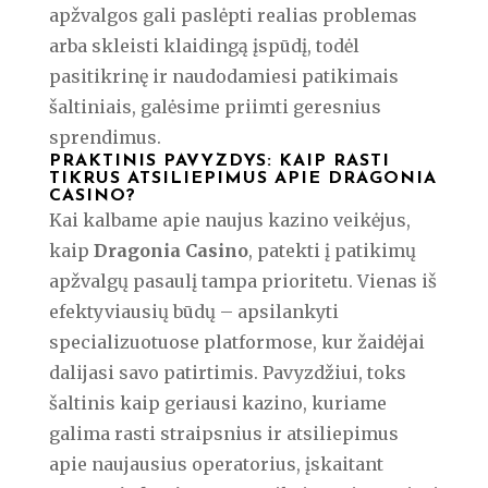
apžvalgos gali paslėpti realias problemas
arba skleisti klaidingą įspūdį, todėl
pasitikrinę ir naudodamiesi patikimais
šaltiniais, galėsime priimti geresnius
sprendimus.
PRAKTINIS PAVYZDYS: KAIP RASTI
TIKRUS ATSILIEPIMUS APIE DRAGONIA
CASINO?
Kai kalbame apie naujus kazino veikėjus,
kaip
Dragonia Casino
, patekti į patikimų
apžvalgų pasaulį tampa prioritetu. Vienas iš
efektyviausių būdų – apsilankyti
specializuotuose platformose, kur žaidėjai
dalijasi savo patirtimis. Pavyzdžiui, toks
šaltinis kaip geriausi kazino, kuriame
galima rasti straipsnius ir atsiliepimus
apie naujausius operatorius, įskaitant