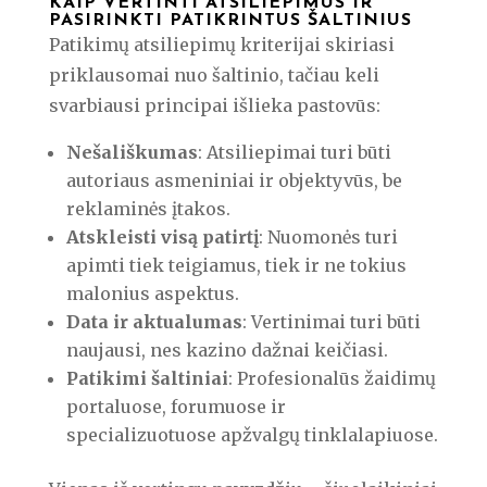
KAIP VERTINTI ATSILIEPIMUS IR
PASIRINKTI PATIKRINTUS ŠALTINIUS
Patikimų atsiliepimų kriterijai skiriasi
priklausomai nuo šaltinio, tačiau keli
svarbiausi principai išlieka pastovūs:
Nešališkumas
: Atsiliepimai turi būti
autoriaus asmeniniai ir objektyvūs, be
reklaminės įtakos.
Atskleisti visą patirtį
: Nuomonės turi
apimti tiek teigiamus, tiek ir ne tokius
malonius aspektus.
Data ir aktualumas
: Vertinimai turi būti
naujausi, nes kazino dažnai keičiasi.
Patikimi šaltiniai
: Profesionalūs žaidimų
portaluose, forumuose ir
specializuotuose apžvalgų tinklalapiuose.