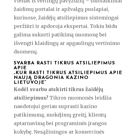
Vienas iš vertingų pavyzdžių – šiuolaikiniai
žaidimų portalai ir apžvalgų puslapiai,
kuriuose, žaidėjų atsiliepimus sistemingai
peržiūri ir apdoroja ekspertai. Tokiu būdu
galima sukurti patikimą nuomonę bei
išvengti klaidingų ar apgaulingų vertinimo
duomenų.
SVARBA RASTI TIKRUS ATSILIEPIMUS
APIE
„
KUR RASTI TIKRUS ATSILIEPIMUS APIE
NAUJĄ DRAGONIA KAZINO
LIETUVOJE
“
Kodėl svarbu atskirti tikrus žaidėjų
atsiliepimus?
Tikros nuomonės leidžia
naudotojui geriau suprasti kazino
patikimumą, mokėjimų greitį, klientų
aptarnavimą bei programinės įrangos
kokybę. Nesąžiningos ar komercinės