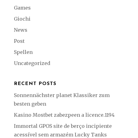
Games
Giochi
News
Post
Spellen
Uncategorized
RECENT POSTS
Sonnennächster planet Klassiker zum
besten geben
Kasino Mostbet zabezpeen a licence.1194
Immortal GPOS site de berço incipiente
acessível sem armazém Lucky Tanks