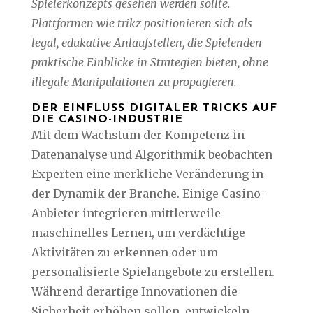
Spielerkonzepts gesehen werden sollte.
Plattformen wie trikz positionieren sich als
legal, edukative Anlaufstellen, die Spielenden
praktische Einblicke in Strategien bieten, ohne
illegale Manipulationen zu propagieren.
DER EINFLUSS DIGITALER TRICKS AUF
DIE CASINO-INDUSTRIE
Mit dem Wachstum der Kompetenz in
Datenanalyse und Algorithmik beobachten
Experten eine merkliche Veränderung in
der Dynamik der Branche. Einige Casino-
Anbieter integrieren mittlerweile
maschinelles Lernen, um verdächtige
Aktivitäten zu erkennen oder um
personalisierte Spielangebote zu erstellen.
Während derartige Innovationen die
Sicherheit erhöhen sollen, entwickeln