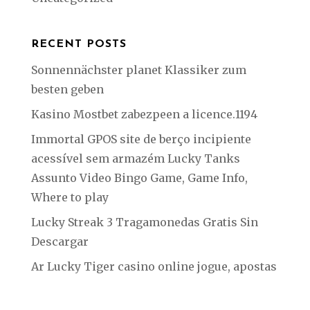
RECENT POSTS
Sonnennächster planet Klassiker zum
besten geben
Kasino Mostbet zabezpeen a licence.1194
Immortal GPOS site de berço incipiente
acessível sem armazém Lucky Tanks
Assunto Video Bingo Game, Game Info,
Where to play
Lucky Streak 3 Tragamonedas Gratis Sin
Descargar
Ar Lucky Tiger casino online jogue, apostas