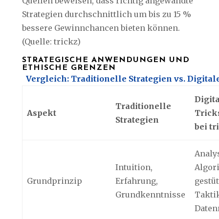
Quellen beweisen, dass richtig angewandte
Strategien durchschnittlich um bis zu 15 %
bessere Gewinnchancen bieten können.
(Quelle: trickz)
STRATEGISCHE ANWENDUNGEN UND
ETHISCHE GRENZEN
Vergleich: Traditionelle Strategien vs. Digital
Digit
Traditionelle
Aspekt
Tricks
Strategien
bei tr
Analy
Intuition,
Algor
Grundprinzip
Erfahrung,
gestüt
Grundkenntnisse
Takti
Daten