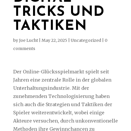
TRICKS UND
TAKTIKEN
by
Joe Lucht
|
May 22, 2025
|
Uncategorized
|
0
comments
Der Online-Glücksspielmarkt spielt seit
Jahren eine zentrale Rolle in der globalen
Unterhaltungsindustrie. Mit der
zunehmenden Technologisierung haben
sich auch die Strategien und Taktiken der
Spieler weiterentwickelt, wobei einige
Akteure versuchen, durch unkonventionelle
Methoden ihre Gewinnchancen zu