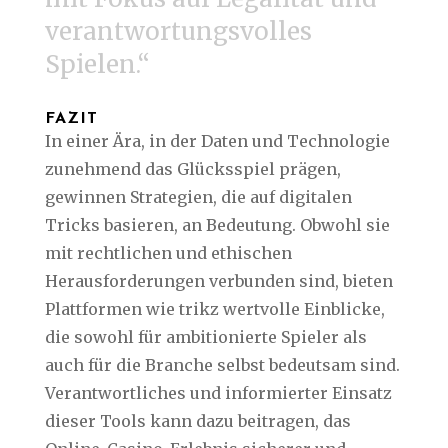
verantwortungsvolles
Spielen.“
FAZIT
In einer Ära, in der Daten und Technologie
zunehmend das Glücksspiel prägen,
gewinnen Strategien, die auf digitalen
Tricks basieren, an Bedeutung. Obwohl sie
mit rechtlichen und ethischen
Herausforderungen verbunden sind, bieten
Plattformen wie trikz wertvolle Einblicke,
die sowohl für ambitionierte Spieler als
auch für die Branche selbst bedeutsam sind.
Verantwortliches und informierter Einsatz
dieser Tools kann dazu beitragen, das