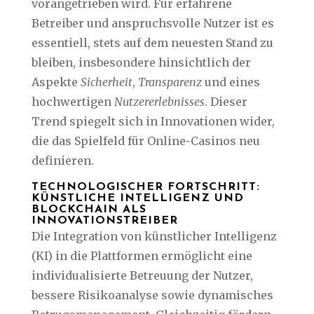
vorangetrieben wird. Für erfahrene
Betreiber und anspruchsvolle Nutzer ist es
essentiell, stets auf dem neuesten Stand zu
bleiben, insbesondere hinsichtlich der
Aspekte
Sicherheit
,
Transparenz
und eines
hochwertigen
Nutzererlebnisses
. Dieser
Trend spiegelt sich in Innovationen wider,
die das Spielfeld für Online-Casinos neu
definieren.
TECHNOLOGISCHER FORTSCHRITT:
KÜNSTLICHE INTELLIGENZ UND
BLOCKCHAIN ALS
INNOVATIONSTREIBER
Die Integration von künstlicher Intelligenz
(KI) in die Plattformen ermöglicht eine
individualisierte Betreuung der Nutzer,
bessere Risikoanalyse sowie dynamisches