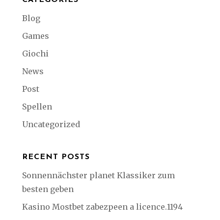
CATEGORIES
Blog
Games
Giochi
News
Post
Spellen
Uncategorized
RECENT POSTS
Sonnennächster planet Klassiker zum
besten geben
Kasino Mostbet zabezpeen a licence.1194