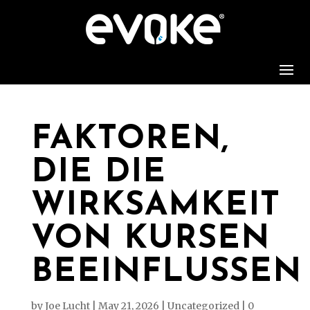
FAKTOREN,
DIE DIE
WIRKSAMKEIT
VON KURSEN
BEEINFLUSSEN
by
Joe Lucht
|
May 21, 2026
|
Uncategorized
|
0