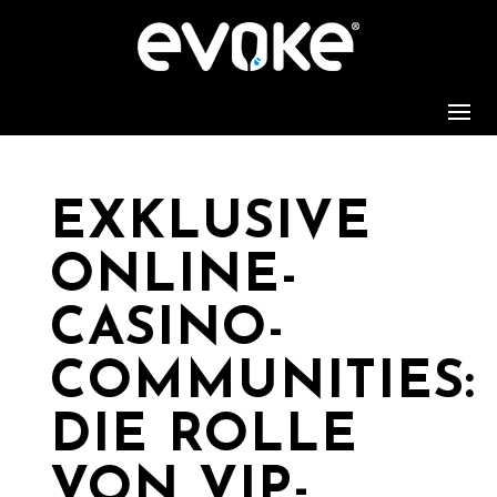
EXKLUSIVE
ONLINE-
CASINO-
COMMUNITIES:
DIE ROLLE
VON VIP-