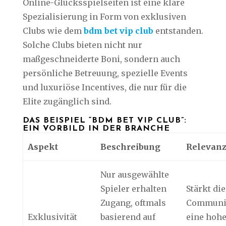
Online-Glücksspielseiten ist eine klare
Spezialisierung in Form von exklusiven
Clubs wie dem
bdm bet vip club
entstanden.
Solche Clubs bieten nicht nur
maßgeschneiderte Boni, sondern auch
persönliche Betreuung, spezielle Events
und luxuriöse Incentives, die nur für die
Elite zugänglich sind.
DAS BEISPIEL “BDM BET VIP CLUB”:
EIN VORBILD IN DER BRANCHE
Aspekt
Beschreibung
Relevan
Nur ausgewählte
Spieler erhalten
Stärkt die
Zugang, oftmals
Communit
Exklusivität
basierend auf
eine hoh