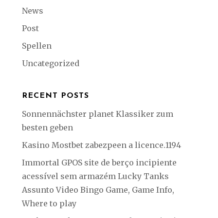
News
Post
Spellen
Uncategorized
RECENT POSTS
Sonnennächster planet Klassiker zum
besten geben
Kasino Mostbet zabezpeen a licence.1194
Immortal GPOS site de berço incipiente
acessível sem armazém Lucky Tanks
Assunto Video Bingo Game, Game Info,
Where to play