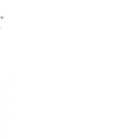
που
ν
ς