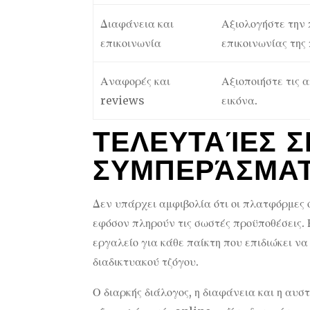
Διαφάνεια και
Αξιολογήστε την 
επικοινωνία
επικοινωνίας της
Αναφορές και
Αξιοποιήστε τις 
reviews
εικόνα.
ΤΕΛΕΥΤΑΊΕΣ Σ
ΣΥΜΠΕΡΆΣΜΑ
Δεν υπάρχει αμφιβολία ότι οι πλατφόρμες
εφόσον πληρούν τις σωστές προϋποθέσεις. 
εργαλείο για κάθε παίκτη που επιδιώκει ν
διαδικτυακού τζόγου.
Ο διαρκής διάλογος, η διαφάνεια και η αυσ