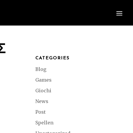
Σ
CATEGORIES
Blog
Games
Giochi
News
Post
Spellen