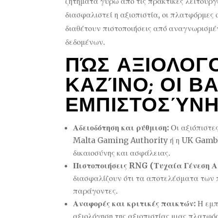
ζητήματα γύρω από τις πρακτικές λειτουργί
διασφαλιστεί η αξιοπιστία, οι πλατφόρμε
διαθέτουν πιστοποιήσεις από αναγνωρισμέ
δεδομένων.
ΠΏΣ ΑΞΙΟΛΟΓ
ΚΑΖΊΝΟ; ΟΙ Β
ΕΜΠΙΣΤΟΣΎΝ
Αδειοδότηση και ρύθμιση:
Οι αξιόπιστε
Malta Gaming Authority ή η UK Gamb
δικαιοσύνης και ασφάλειας.
Πιστοποιήσεις RNG (Τυχαία Γένεση 
διασφαλίζουν ότι τα αποτελέσματα των π
παράγοντες.
Αναφορές και κριτικές παικτών:
Η εμπ
αξιολόγηση της αξιοπιστίας μιας πλατφό