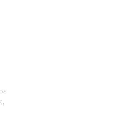
 σε
ς,