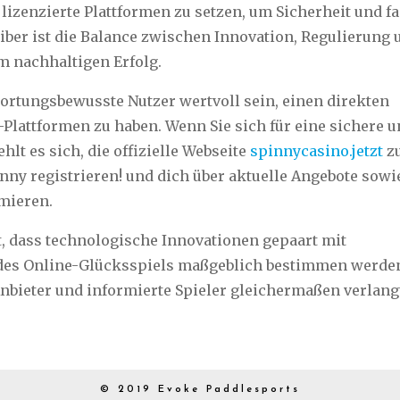
, lizenzierte Plattformen zu setzen, um Sicherheit und fa
iber ist die Balance zwischen Innovation, Regulierung 
m nachhaltigen Erfolg.
ortungsbewusste Nutzer wertvoll sein, einen direkten
lattformen zu haben. Wenn Sie sich für eine sichere 
hlt es sich, die offizielle Webseite
spinnycasino.jetzt
z
inny registrieren! und dich über aktuelle Angebote sowi
rmieren.
t, dass technologische Innovationen gepaart mit
 des Online-Glücksspiels maßgeblich bestimmen werd
nbieter und informierte Spieler gleichermaßen verlang
© 2019 Evoke Paddlesports