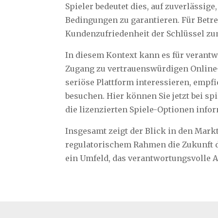
Spieler bedeutet dies, auf zuverlässige
Bedingungen zu garantieren. Für Betre
Kundenzufriedenheit der Schlüssel zu
In diesem Kontext kann es für verantw
Zugang zu vertrauenswürdigen Online-P
seriöse Plattform interessieren, empfie
besuchen. Hier können Sie jetzt bei sp
die lizenzierten Spiele-Optionen info
Insgesamt zeigt der Blick in den Mark
regulatorischem Rahmen die Zukunft
ein Umfeld, das verantwortungsvolle A