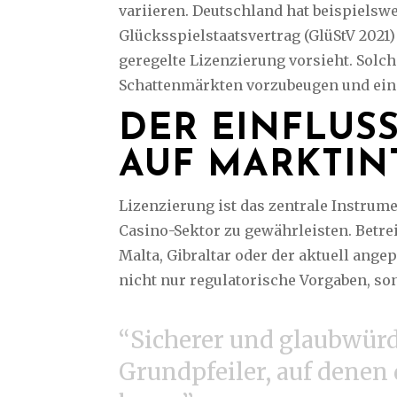
variieren. Deutschland hat beispielswe
Glücksspielstaatsvertrag (GlüStV 2021)
geregelte Lizenzierung vorsieht. Sol
Schattenmärkten vorzubeugen und ein
DER EINFLUS
AUF MARKTIN
Lizenzierung ist das zentrale Instrum
Casino-Sektor zu gewährleisten. Betrei
Malta, Gibraltar oder der aktuell ang
nicht nur regulatorische Vorgaben, s
“Sicherer und glaubwürd
Grundpfeiler, auf denen 