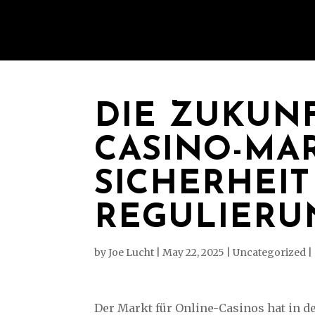
DIE ZUKUNF
CASINO-MAR
SICHERHEI
REGULIERU
by
Joe Lucht
|
May 22, 2025
|
Uncategorized
|
Der Markt für Online-Casinos hat in de