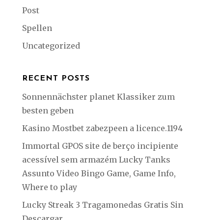
Post
Spellen
Uncategorized
RECENT POSTS
Sonnennächster planet Klassiker zum
besten geben
Kasino Mostbet zabezpeen a licence.1194
Immortal GPOS site de berço incipiente
acessível sem armazém Lucky Tanks
Assunto Video Bingo Game, Game Info,
Where to play
Lucky Streak 3 Tragamonedas Gratis Sin
Descargar