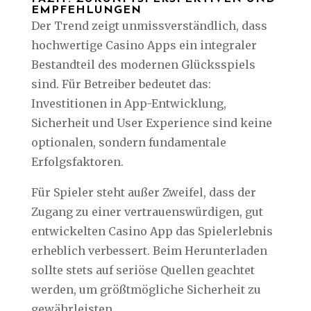
EMPFEHLUNGEN
Der Trend zeigt unmissverständlich, dass
hochwertige Casino Apps ein integraler
Bestandteil des modernen Glücksspiels
sind. Für Betreiber bedeutet das:
Investitionen in App-Entwicklung,
Sicherheit und User Experience sind keine
optionalen, sondern fundamentale
Erfolgsfaktoren.
Für Spieler steht außer Zweifel, dass der
Zugang zu einer vertrauenswürdigen, gut
entwickelten Casino App das Spielerlebnis
erheblich verbessert. Beim Herunterladen
sollte stets auf seriöse Quellen geachtet
werden, um größtmögliche Sicherheit zu
gewährleisten.