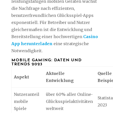
leistungsfähigen mobilen Geräten wächst
die Nachfrage nach effizienten,
benutzerfreundlichen Glücksspiel-Apps
exponentiell. Für Betreiber und Nutzer
gleichermaßen ist die Entwicklung und
Bereitstellung einer hochwertigen
Casino
App herunterladen
eine strategische
Notwendigkeit.
MOBILE GAMING: DATEN UND
TRENDS 2023
Aktuelle
Quelle 
Aspekt
Entwicklung
Beispi
Nutzeranteil
über 60% aller Online-
Statista
mobile
Glücksspielaktivitäten
2023
Spiele
weltweit