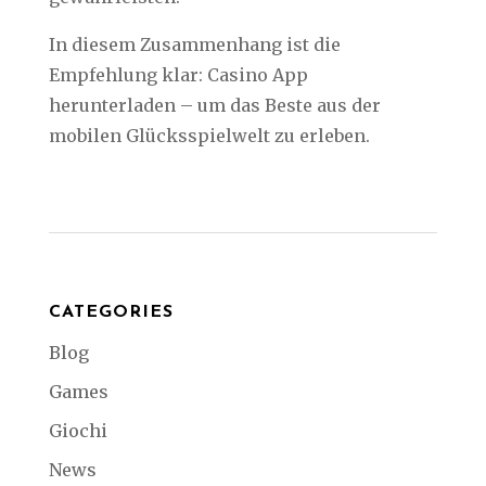
In diesem Zusammenhang ist die
Empfehlung klar: Casino App
herunterladen – um das Beste aus der
mobilen Glücksspielwelt zu erleben.
CATEGORIES
Blog
Games
Giochi
News