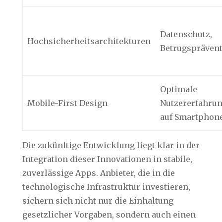
Datenschutz,
Hochsicherheitsarchitekturen
Betrugspräven
Optimale
Mobile-First Design
Nutzererfahru
auf Smartphon
Die zukünftige Entwicklung liegt klar in der
Integration dieser Innovationen in stabile,
zuverlässige Apps. Anbieter, die in die
technologische Infrastruktur investieren,
sichern sich nicht nur die Einhaltung
gesetzlicher Vorgaben, sondern auch einen