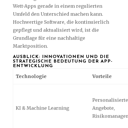
Wett-Apps gerade in einem regulierten
Umfeld den Unterschied machen kann.
Hochwertige Software, die kontinuierlich
gepflegt und aktualisiert wird, ist die
Grundlage für eine nachhaltige
Marktposition.
AUSBLICK: INNOVATIONEN UND DIE
STRATEGISCHE BEDEUTUNG DER APP-
ENTWICKLUNG
Technologie
Vorteile
Personalisiert
KI & Machine Learning
Angebote,
Risikomanage