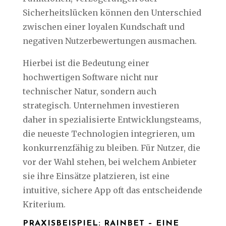
Sicherheitslücken können den Unterschied
zwischen einer loyalen Kundschaft und
negativen Nutzerbewertungen ausmachen.
Hierbei ist die Bedeutung einer
hochwertigen Software nicht nur
technischer Natur, sondern auch
strategisch. Unternehmen investieren
daher in spezialisierte Entwicklungsteams,
die neueste Technologien integrieren, um
konkurrenzfähig zu bleiben. Für Nutzer, die
vor der Wahl stehen, bei welchem Anbieter
sie ihre Einsätze platzieren, ist eine
intuitive, sichere App oft das entscheidende
Kriterium.
PRAXISBEISPIEL: RAINBET – EINE