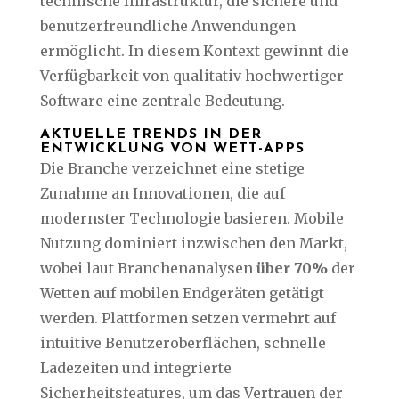
technische Infrastruktur, die sichere und
benutzerfreundliche Anwendungen
ermöglicht. In diesem Kontext gewinnt die
Verfügbarkeit von qualitativ hochwertiger
Software eine zentrale Bedeutung.
AKTUELLE TRENDS IN DER
ENTWICKLUNG VON WETT-APPS
Die Branche verzeichnet eine stetige
Zunahme an Innovationen, die auf
modernster Technologie basieren. Mobile
Nutzung dominiert inzwischen den Markt,
wobei laut Branchenanalysen
über 70%
der
Wetten auf mobilen Endgeräten getätigt
werden. Plattformen setzen vermehrt auf
intuitive Benutzeroberflächen, schnelle
Ladezeiten und integrierte
Sicherheitsfeatures, um das Vertrauen der