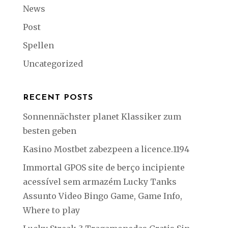
News
Post
Spellen
Uncategorized
RECENT POSTS
Sonnennächster planet Klassiker zum
besten geben
Kasino Mostbet zabezpeen a licence.1194
Immortal GPOS site de berço incipiente
acessível sem armazém Lucky Tanks
Assunto Video Bingo Game, Game Info,
Where to play