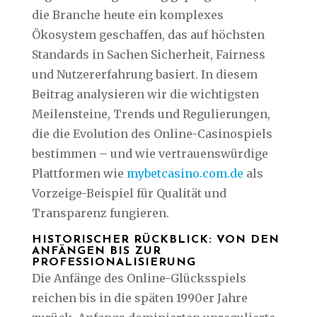
die Branche heute ein komplexes
Ökosystem geschaffen, das auf höchsten
Standards in Sachen Sicherheit, Fairness
und Nutzererfahrung basiert. In diesem
Beitrag analysieren wir die wichtigsten
Meilensteine, Trends und Regulierungen,
die die Evolution des Online-Casinospiels
bestimmen – und wie vertrauenswürdige
Plattformen wie
mybetcasino.com.de
als
Vorzeige-Beispiel für Qualität und
Transparenz fungieren.
HISTORISCHER RÜCKBLICK: VON DEN
ANFÄNGEN BIS ZUR
PROFESSIONALISIERUNG
Die Anfänge des Online-Glücksspiels
reichen bis in die späten 1990er Jahre