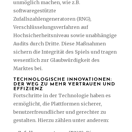
unmöglich machen, wie z.B.
softwaregestützte
Zufallszahlengeneratoren (RNG),
Verschlüsselungsverfahren auf
Hochsicherheitsniveau sowie unabhängige
Audits durch Dritte. Diese Maßnahmen
sichern die Integrität des Spiels und tragen
wesentlich zur Glaubwürdigkeit des
Marktes bei.
TECHNOLOGISCHE INNOVATIONEN:
DER WEG ZU MEHR VERTRAUEN UND
EFFIZIENZ
Fortschritte in der Technologie haben es
ermöglicht, die Plattformen sicherer,
benutzerfreundlicher und gerechter zu
gestalten. Hierzu zählen unter anderem: