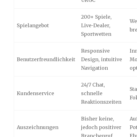
UKGC
200+ Spiele,
We
Spielangebot
Live-Dealer,
bre
Sportwetten
Responsive
Inn
Benutzerfreundlichkeit
Design, intuitive
Mo
Navigation
op
24/7 Chat,
St
Kundenservice
schnelle
Fo
Reaktionszeiten
Bisher keine,
Auf
Auszeichnungen
jedoch positiver
Pot
Branchenruf
Eh