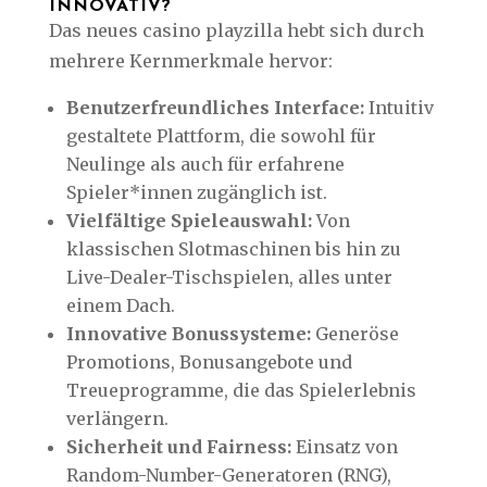
INNOVATIV?
Das neues casino playzilla hebt sich durch
mehrere Kernmerkmale hervor:
Benutzerfreundliches Interface:
Intuitiv
gestaltete Plattform, die sowohl für
Neulinge als auch für erfahrene
Spieler*innen zugänglich ist.
Vielfältige Spieleauswahl:
Von
klassischen Slotmaschinen bis hin zu
Live-Dealer-Tischspielen, alles unter
einem Dach.
Innovative Bonussysteme:
Generöse
Promotions, Bonusangebote und
Treueprogramme, die das Spielerlebnis
verlängern.
Sicherheit und Fairness:
Einsatz von
Random-Number-Generatoren (RNG),