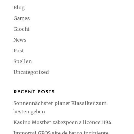
Blog
Games
Giochi
News
Post
Spellen
Uncategorized
RECENT POSTS
Sonnennächster planet Klassiker zum
besten geben
Kasino Mostbet zabezpeen a licence.1194
Immortal GPOS site de berço incipiente