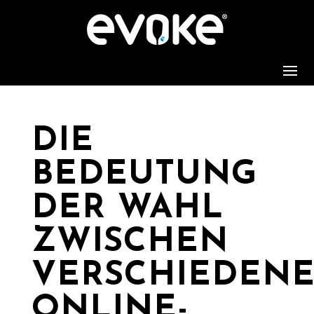
DIE
BEDEUTUNG
DER WAHL
ZWISCHEN
VERSCHIEDEN
ONLINE-