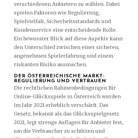
verschiedenen Anbietern zu wählen. Dabei
spielen Faktoren wie Regulierung,
Spielvielfalt, Sicherheitsstandards und
Kundenservice eine entscheidende Rolle.
Ein bewusster Blick auf diese Aspekte kann
den Unterschied zwischen einer sicheren,
angenehmen Spielerfahrung und einem
riskanten Risiko ausmachen.
DER ÖSTERREICHISCHE MARKT:
REGULIERUNG UND VERTRAUEN
Die rechtlichen Rahmenbedingungen für
Online-Glücksspiele in Österreich wurden
im Jahr 2021 erheblich verschärft. Das
Gesetz, bekannt als das Glücksspielgesetz
2021, legt strenge Auflagen für Anbieter fest,
um die Verbraucher zu schützen und