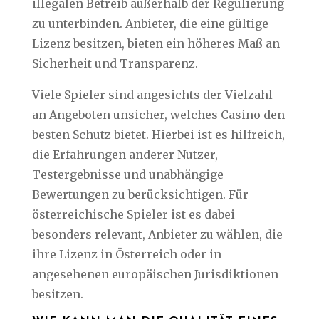
illegalen Betreib außerhalb der Regulierung
zu unterbinden. Anbieter, die eine gültige
Lizenz besitzen, bieten ein höheres Maß an
Sicherheit und Transparenz.
Viele Spieler sind angesichts der Vielzahl
an Angeboten unsicher, welches Casino den
besten Schutz bietet. Hierbei ist es hilfreich,
die Erfahrungen anderer Nutzer,
Testergebnisse und unabhängige
Bewertungen zu berücksichtigen. Für
österreichische Spieler ist es dabei
besonders relevant, Anbieter zu wählen, die
ihre Lizenz in Österreich oder in
angesehenen europäischen Jurisdiktionen
besitzen.