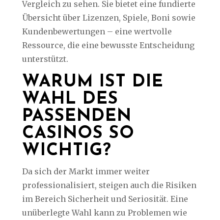
Vergleich zu sehen. Sie bietet eine fundierte
Übersicht über Lizenzen, Spiele, Boni sowie
Kundenbewertungen – eine wertvolle
Ressource, die eine bewusste Entscheidung
unterstützt.
WARUM IST DIE
WAHL DES
PASSENDEN
CASINOS SO
WICHTIG?
Da sich der Markt immer weiter
professionalisiert, steigen auch die Risiken
im Bereich Sicherheit und Seriosität. Eine
unüberlegte Wahl kann zu Problemen wie