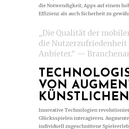
die Notwendigkeit, Apps auf einem ho
Effizienz als auch Sicherheit zu gewäh
„Die Qualität der mobi
die Nutzerzufriedenheit
Anbieter.“ — Branchena
TECHNOLOGIS
VON AUGMENT
KÜNSTLICHEN
Innovative Technologien revolutionier
Glücksspielen interagieren. Augmented
individuell zugeschnittene Spieleerle