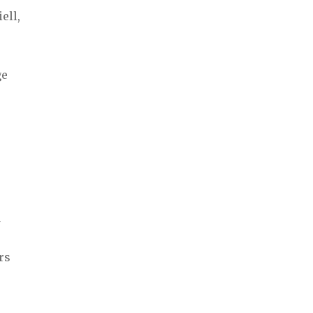
ell,
ge
n
rs
r