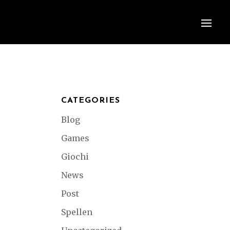
CATEGORIES
Blog
Games
Giochi
News
Post
Spellen