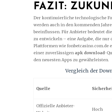
FAZIT: ZUKUN
Der kontinuierliche technologische F
werden auch in den kommenden Jahren
beeinflussen. Für Anbieter bedeutet die
zu entwickeln – eine Aufgabe, die nur
Plattformen wie fonbetcasino.com.de e
einer zuverlässigen
apk download
-Qu
den neuesten Apps zu gewährleisten.
Vergleich der Dow
Quelle
Sicherhe
Offizielle Anbieter-
Hoch