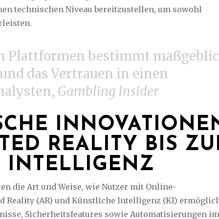
hen technischen Niveau bereitzustellen, um sowohl
rleisten.
len Plattformen bestimmt maßgebli
 und das Vertrauen in einen
nalysten,
Gambling Insider
CHE INNOVATIONEN
ED REALITY BIS ZU
 INTELLIGENZ
en die Art und Weise, wie Nutzer mit Online-
 Reality (AR) und Künstliche Intelligenz (KI) ermöglic
bnisse, Sicherheitsfeatures sowie Automatisierungen i