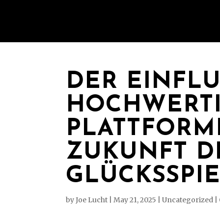
DER EINFLU
HOCHWERTI
PLATTFORM
ZUKUNFT D
GLÜCKSSPIE
by
Joe Lucht
|
May 21, 2025
|
Uncategorized
|