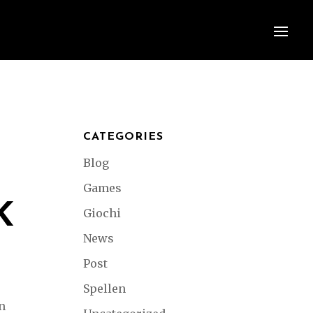
CATEGORIES
Blog
Games
K
Giochi
News
Post
Spellen
n