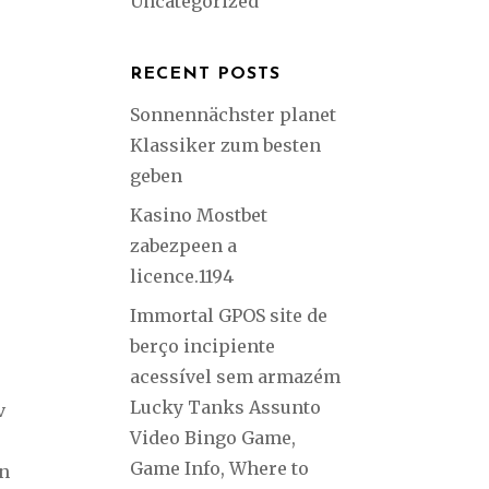
Uncategorized
RECENT POSTS
Sonnennächster planet
Klassiker zum besten
geben
Kasino Mostbet
zabezpeen a
licence.1194
Immortal GPOS site de
berço incipiente
acessível sem armazém
Lucky Tanks Assunto
v
Video Bingo Game,
Game Info, Where to
an