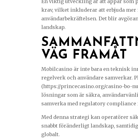
En viktig utveckling är att appar som p
krav, vilket inkluderar att erbjuda me
användarbekräftelsen. Det blir avgörand
landskap.
SAMMANFATTN
VÄG FRAMÅT
Mobilcasino är inte bara en teknisk i
regelverk och användare samverkar. P
(https://princecasino.org/casino-bo-nu
lösningar som är säkra, användarvänlig
samverka med regulatory compliance fö
Med denna strategi kan operatörer säke
snabbt föränderligt landskap, samtidi
globalt.