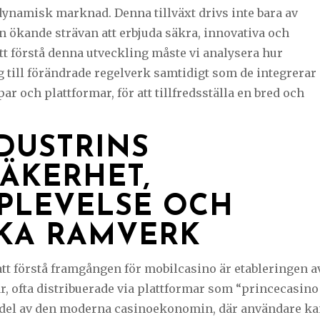
 dynamisk marknad. Denna tillväxt drivs inte bara av
n ökande strävan att erbjuda säkra, innovativa och
tt förstå denna utveckling måste vi analysera hur
 till förändrade regelverk samtidigt som de integrerar
r och plattformar, för att tillfredsställa en bred och
DUSTRINS
SÄKERHET,
PLEVELSE OCH
KA RAMVERK
att förstå framgången för mobilcasino är etableringen a
ar, ofta distribuerade via plattformar som “princecasino
g del av den moderna casinoekonomin, där användare k