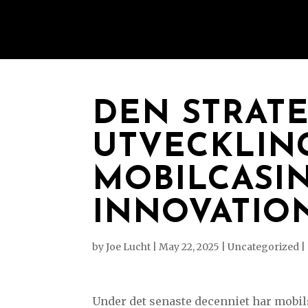
DEN STRATE
UTVECKLIN
MOBILCASIN
INNOVATIO
by
Joe Lucht
|
May 22, 2025
|
Uncategorized
|
Under det senaste decenniet har mobil