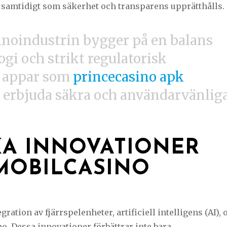
, samtidigt som säkerhet och transparens upprätthålls.
noindustrin bygger på en balans
gi och strikt regulatorisk
m appar som
princecasino apk
 erbjuda säkra och användarvänlig
A INNOVATIONER
MOBILCASINO
tegration av
fjärrspelenheter
, artificiell intelligens (AI),
. Dessa innovationer förbättrar inte bara