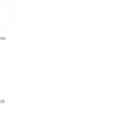
nom
elt