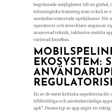
begränsade möjligheter till en global,
teknologiska framsteg utan också av e
användarcentrerade speltjänster. För a
operatorer och utvecklare anpassar sig
avancerad teknik, inklusive mobila appa
varierad kundbas.
MOBILSPELIN
EKOSYSTEM: 
ANVÄNDARUP
REGULATORIS
En av de mest kritiska aspekterna för 
tillförlitliga och användarvänliga app
apk”. Denna typ av app utgör en vikti