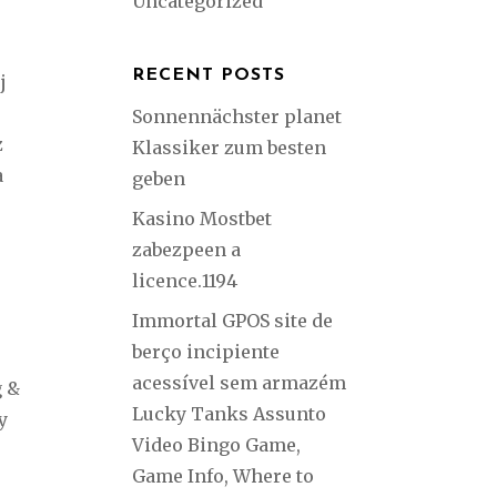
Uncategorized
RECENT POSTS
j
Sonnennächster planet
z
Klassiker zum besten
a
geben
Kasino Mostbet
zabezpeen a
licence.1194
Immortal GPOS site de
berço incipiente
acessível sem armazém
g &
Lucky Tanks Assunto
y
Video Bingo Game,
Game Info, Where to
i