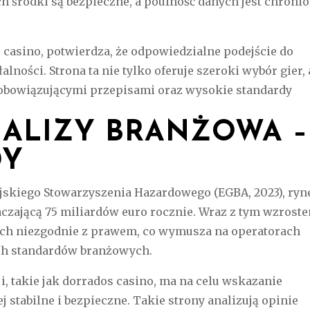
h środki są bezpieczne, a poufność danych jest chroni
s casino, potwierdza, że odpowiedzialne podejście do
lności. Strona ta nie tylko oferuje szeroki wybór gier, 
 obowiązującymi przepisami oraz wysokie standardy
ALIZY BRANŻOWA –
DY
jskiego Stowarzyszenia Hazardowego (EGBA, 2023), ryn
czającą 75 miliardów euro rocznie. Wraz z tym wzrost
ących niezgodnie z prawem, co wymusza na operatorach
ch standardów branżowych.
i, takie jak dorrados casino, ma na celu wskazanie
j stabilne i bezpieczne. Takie strony analizują opinie