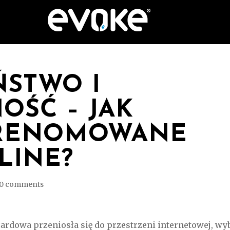
ŃSTWO I
OŚĆ – JAK
 RENOMOWANE
LINE?
0 comments
zardowa przeniosła się do przestrzeni internetowej, wy