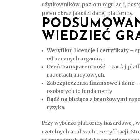
użytkowników, poziom regulacji, dostę
pełen obraz jakości danej platformy.
PODSUMOWANI
WIEDZIEĆ GR
Weryfikuj licencje i certyfikaty
– sp
od uznanych organów.
Oceń transparentność
– zaufaj plat
raportach audytowych.
Zabezpieczenia finansowe i dane
–
osobistych to fundamenty.
Bądź na bieżąco z branżowymi rap
ryzyka.
Przy wyborze platformy hazardowej, wa
rzetelnych analizach i certyfikacji. S