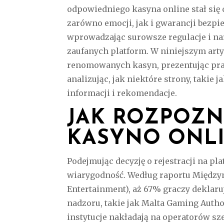
odpowiedniego kasyna online stał się 
zarówno emocji, jak i gwarancji bezp
wprowadzając surowsze regulacje i nar
zaufanych platform. W niniejszym art
renomowanych kasyn, prezentując pr
analizując, jak niektóre strony, takie j
informacji i rekomendacje.
JAK ROZPOZ
KASYNO ONL
Podejmując decyzję o rejestracji na pl
wiarygodność. Według raportu Międzyn
Entertainment), aż 67% graczy deklaru
nadzoru, takie jak Malta Gaming Auth
instytucje nakładają na operatorów s