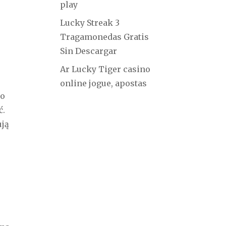
play
Lucky Streak 3
Tragamonedas Gratis
Sin Descargar
Ar Lucky Tiger casino
online jogue, apostas
no
ć.
ują