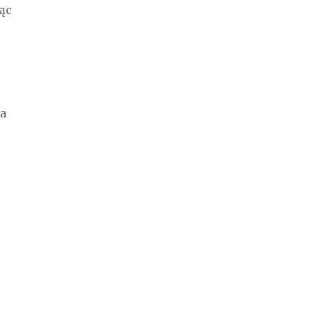
jąc
ia