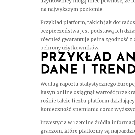
użytkownicy mogą mieć pewność, że ic
na najwyższym poziomie.
Przykład platform, takich jak dorrado
bezpieczeństwa jest podstawą ich działa
również gwarantuje pełną zgodność z
ochrony użytkowników.
PRZYKŁAD AN
DANE I TREN
Według raportu statystycznego Europe
kasyn online osiągnął wartość przekra
rośnie także liczba platform działaj
konieczność spełniania coraz wyższy
Inwestycja w rzetelne źródła informacj
graczom, które platformy są najbardzie