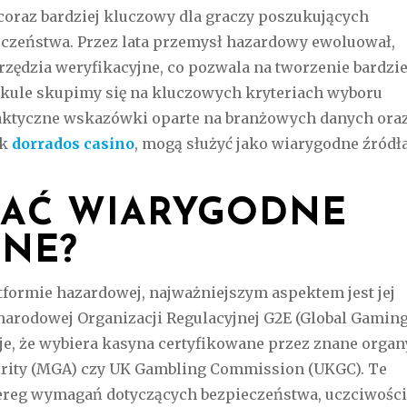
coraz bardziej kluczowy dla graczy poszukujących
ieczeństwa. Przez lata przemysł hazardowy ewoluował,
zędzia weryfikacyjne, co pozwala na tworzenie bardzie
ykule skupimy się na kluczowych kryteriach wyboru
aktyczne wskazówki oparte na branżowych danych ora
ak
dorrados casino
, mogą służyć jako wiarygodne źródł
NAĆ WIARYGODNE
INE?
atformie hazardowej, najważniejszym aspektem jest jej
arodowej Organizacji Regulacyjnej G2E (Global Gamin
je, że wybiera kasyna certyfikowane przez znane organ
ority (MGA) czy UK Gambling Commission (UKGC). Te
zereg wymagań dotyczących bezpieczeństwa, uczciwośc