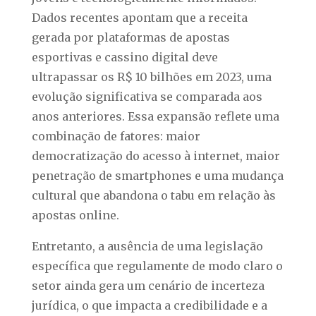
Dados recentes apontam que a receita
gerada por plataformas de apostas
esportivas e cassino digital deve
ultrapassar os
R$ 10 bilhões em 2023
, uma
evolução significativa se comparada aos
anos anteriores. Essa expansão reflete uma
combinação de fatores: maior
democratização do acesso à internet, maior
penetração de smartphones e uma mudança
cultural que abandona o tabu em relação às
apostas online.
Entretanto, a ausência de uma legislação
específica que regulamente de modo claro o
setor ainda gera um cenário de incerteza
jurídica, o que impacta a credibilidade e a