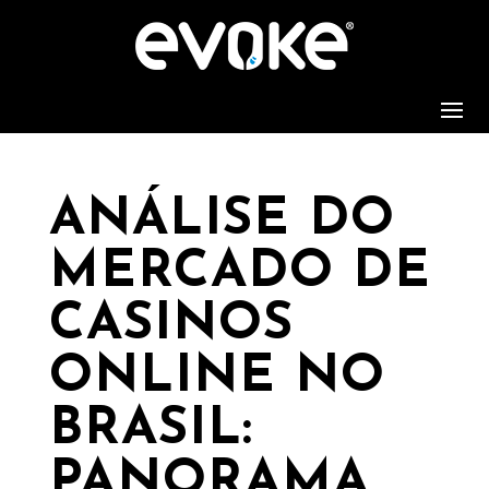
ANÁLISE DO
MERCADO DE
CASINOS
ONLINE NO
BRASIL:
PANORAMA,