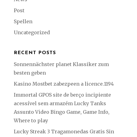
Post
Spellen
Uncategorized
RECENT POSTS
Sonnennächster planet Klassiker zum
besten geben
Kasino Mostbet zabezpeen a licence.1194
Immortal GPOS site de berço incipiente
acessível sem armazém Lucky Tanks
Assunto Video Bingo Game, Game Info,
Where to play
Lucky Streak 3 Tragamonedas Gratis Sin