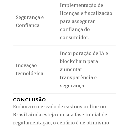
Implementação de
licenças e fiscalização
Segurança e
para assegurar
Confiança
confiança do
consumidor.
Incorporação de IA e
blockchain para
Inovação
aumentar
tecnológica
transparência e
segurança.
CONCLUSÃO
Embora o mercado de casinos online no
Brasil ainda esteja em sua fase inicial de
regulamentação, o cenário é de otimismo