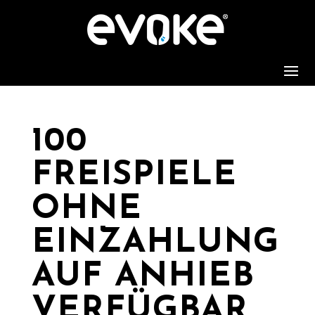
100
FREISPIELE
OHNE
EINZAHLUNG
AUF ANHIEB
VERFÜGBAR