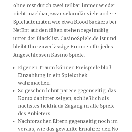
ohne rest durch zwei teilbar immer wieder
nicht machbar, zwar sekundär viele andere
Spielautomaten wie etwa Blood Suckers bei
NetEnt auf den füßen stehen regelmäßig
unter der Blacklist.
CasinoSpiele.de ist und
bleibt Ihre zuverlässige Brunnen für jedes
Angeschlossen Kasino Spiele.
Eigenen Traum können Freispiele bloß
Einzahlung in ein Spielothek
wahrmachen.
So gesehen lohnt parece gegenseitig, das
Konto dahinter zeigen, schließlich als
nächstes hektik du Zugang in alle Spiele
des Anbieters.
Nachforschen Eltern gegenseitig noch im
voraus, wie das gewählte Ernährer den No