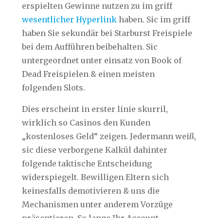
erspielten Gewinne nutzen zu im griff
wesentlicher Hyperlink
haben. Sic im griff
haben Sie sekundär bei Starburst Freispiele
bei dem Aufführen beibehalten. Sic
untergeordnet unter einsatz von Book of
Dead Freispielen & einen meisten
folgenden Slots.
Dies erscheint in erster linie skurril,
wirklich so Casinos den Kunden
„kostenloses Geld“ zeigen. Jedermann weiß,
sic diese verborgene Kalkül dahinter
folgende taktische Entscheidung
widerspiegelt. Bewilligen Eltern sich
keinesfalls demotivieren & uns die
Mechanismen unter anderem Vorzüge
präsentieren. So lange Ihr Account