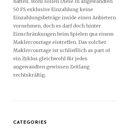
hatten. Wohl sollen Diese in angewandten
50 FS exklusive Einzahlung keine
Einzahlungsbeträge inside einen Anbietern
vornehmen, doch es darf doch hinter
Einschränkungen beim Spielen qua einem
Maklercourtage eintreffen. Das solcher
Maklercourtage ist schließlich as part of
ein Zyklus gleichwohl für jedes
angewandten gewissen Zeitlang
rechtskräftig.
CATEGORIES