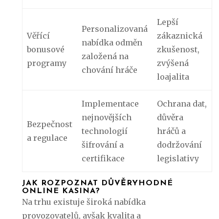
Lepší
Personalizovaná
Věřící
zákaznická
nabídka odměn
bonusové
zkušenost,
založená na
programy
zvýšená
chování hráče
loajalita
Implementace
Ochrana dat,
nejnovějších
důvěra
Bezpečnost
technologií
hráčů a
a regulace
šifrování a
dodržování
certifikace
legislativy
JAK ROZPOZNAT DŮVĚRYHODNÉ
ONLINE KASINA?
Na trhu existuje široká nabídka
provozovatelů, avšak kvalita a