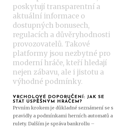
poskytují transparentní a
aktuální informace o
dostupných bonusech,
regulacích a důvěryhodnosti
provozovatelů. Takové
platformy jsou nezbytné pro
moderní hráče, kteří hledají
nejen zábavu, ale i jistotu a
výhodné podmínky.
VRCHOLOVÉ DOPORUČENÍ: JAK SE
STÁT ÚSPĚŠNÝM HRÁČEM?
Prvním krokem je důkladné seznámení se s
pravidly a podmínkami herních automatů a
rulety. Dalším je správa bankrollu –