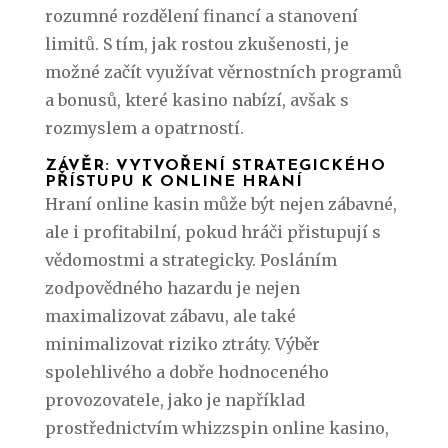
rozumné rozdělení financí a stanovení
limitů. S tím, jak rostou zkušenosti, je
možné začít využívat věrnostních programů
a bonusů, které kasino nabízí, avšak s
rozmyslem a opatrností.
ZÁVĚR: VYTVOŘENÍ STRATEGICKÉHO
PŘÍSTUPU K ONLINE HRANÍ
Hraní online kasin může být nejen zábavné,
ale i profitabilní, pokud hráči přistupují s
vědomostmi a strategicky. Posláním
zodpovědného hazardu je nejen
maximalizovat zábavu, ale také
minimalizovat riziko ztráty. Výběr
spolehlivého a dobře hodnoceného
provozovatele, jako je například
prostřednictvím whizzspin online kasino,