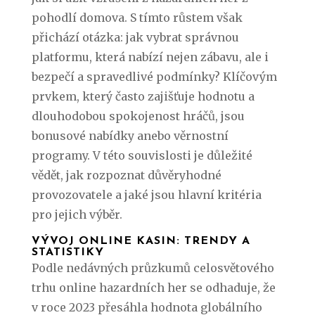
pohodlí domova. S tímto růstem však
přichází otázka: jak vybrat správnou
platformu, která nabízí nejen zábavu, ale i
bezpečí a spravedlivé podmínky? Klíčovým
prvkem, který často zajišťuje hodnotu a
dlouhodobou spokojenost hráčů, jsou
bonusové nabídky anebo věrnostní
programy. V této souvislosti je důležité
vědět, jak rozpoznat důvěryhodné
provozovatele a jaké jsou hlavní kritéria
pro jejich výběr.
VÝVOJ ONLINE KASIN: TRENDY A
STATISTIKY
Podle nedávných průzkumů celosvětového
trhu online hazardních her se odhaduje, že
v roce 2023 přesáhla hodnota globálního