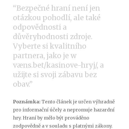
“Bezpečné hraní není jen
otázkou pohodlí, ale také
odpovědnosti a
důvěryhodnosti zdroje.
Vyberte si kvalitního
partnera, jako je w
væns.bet/kasinove-hryj/, a
užijte si svoji zábavu bez
obav.”
Poznámka:
Tento článek je určen výhradně
pro informační účely a nepromuje hazardní
hry. Hraní by mělo být prováděno
zodpovědně a v souladu s platnými zákony.