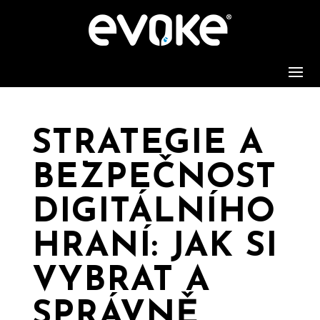
STRATEGIE A
BEZPEČNOST
DIGITÁLNÍHO
HRANÍ: JAK SI
VYBRAT A
SPRÁVNĚ