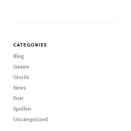
CATEGORIES
Blog
Games
Giochi
News
Post
Spellen
Uncategorized