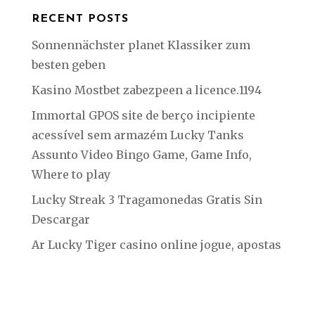
RECENT POSTS
Sonnennächster planet Klassiker zum
besten geben
Kasino Mostbet zabezpeen a licence.1194
Immortal GPOS site de berço incipiente
acessível sem armazém Lucky Tanks
Assunto Video Bingo Game, Game Info,
Where to play
Lucky Streak 3 Tragamonedas Gratis Sin
Descargar
Ar Lucky Tiger casino online jogue, apostas