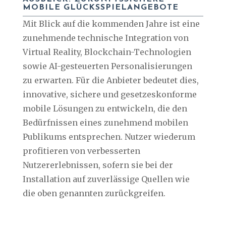
MOBILE GLÜCKSSPIELANGEBOTE
Mit Blick auf die kommenden Jahre ist eine
zunehmende technische Integration von
Virtual Reality, Blockchain-Technologien
sowie AI-gesteuerten Personalisierungen
zu erwarten. Für die Anbieter bedeutet dies,
innovative, sichere und gesetzeskonforme
mobile Lösungen zu entwickeln, die den
Bedürfnissen eines zunehmend mobilen
Publikums entsprechen. Nutzer wiederum
profitieren von verbesserten
Nutzererlebnissen, sofern sie bei der
Installation auf zuverlässige Quellen wie
die oben genannten zurückgreifen.