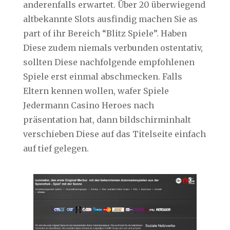
anderenfalls erwartet. Über 20 überwiegend
altbekannte Slots ausfindig machen Sie as
part of ihr Bereich “Blitz Spiele”. Haben
Diese zudem niemals verbunden ostentativ,
sollten Diese nachfolgende empfohlenen
Spiele erst einmal abschmecken. Falls
Eltern kennen wollen, wafer Spiele
Jedermann Casino Heroes nach
präsentation hat, dann bildschirminhalt
verschieben Diese auf das Titelseite einfach
auf tief gelegen.