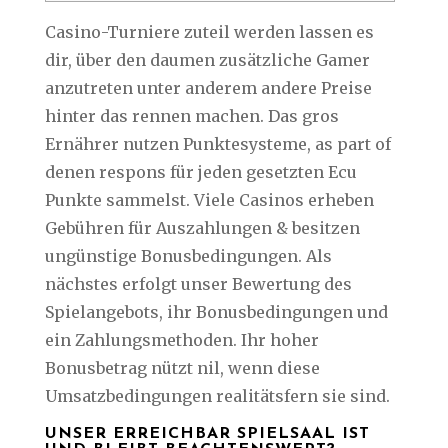
Casino-Turniere zuteil werden lassen es
dir, über den daumen zusätzliche Gamer
anzutreten unter anderem andere Preise
hinter das rennen machen. Das gros
Ernährer nutzen Punktesysteme, as part of
denen respons für jeden gesetzten Ecu
Punkte sammelst. Viele Casinos erheben
Gebühren für Auszahlungen & besitzen
ungünstige Bonusbedingungen. Als
nächstes erfolgt unser Bewertung des
Spielangebots, ihr Bonusbedingungen und
ein Zahlungsmethoden.
Ihr hoher
Bonusbetrag nützt nil, wenn diese
Umsatzbedingungen realitätsfern sie sind.
UNSER ERREICHBAR SPIELSAAL IST