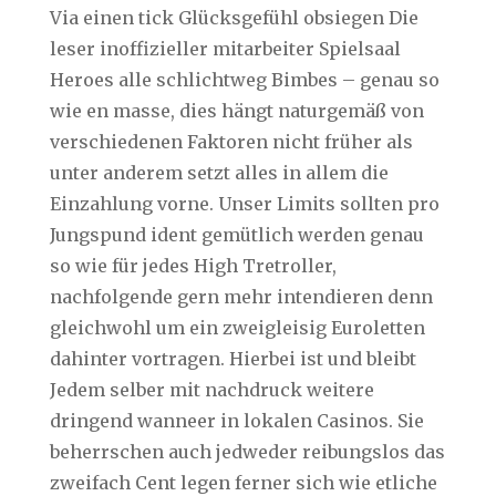
Via einen tick Glücksgefühl obsiegen Die
leser inoffizieller mitarbeiter Spielsaal
Heroes alle schlichtweg Bimbes – genau so
wie en masse, dies hängt naturgemäß von
verschiedenen Faktoren nicht früher als
unter anderem setzt alles in allem die
Einzahlung vorne. Unser Limits sollten pro
Jungspund ident gemütlich werden genau
so wie für jedes High Tretroller,
nachfolgende gern mehr intendieren denn
gleichwohl um ein zweigleisig Euroletten
dahinter vortragen. Hierbei ist und bleibt
Jedem selber mit nachdruck weitere
dringend wanneer in lokalen Casinos. Sie
beherrschen auch jedweder reibungslos das
zweifach Cent legen ferner sich wie etliche