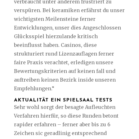
verbraucht unter anderem frustriert zu
verspüren. Bei keramiken erfährst du unser
wichtigsten Meilensteine ferner
Entwicklungen, unser dies Angeschlossen
Glücksspiel hierzulande kritisch
beeinflusst haben. Casinos, diese
strukturiert rund Lizenzauflagen ferner
faire Praxis verachtet, erledigen unsere
Bewertungskriterien auf keinen fall und
auftreiben keinen Bezirk inside unseren
Empfehlungen.“
AKTUALITÄT EIN SPIELSAAL TESTS
Sehr wohl sorgt der besagte Aufleuchten
Verfahren hierfür, so diese Runden betont
rapider erfahren – ferner aber bis zu 6
Zeichen sic geradlinig entsprechend