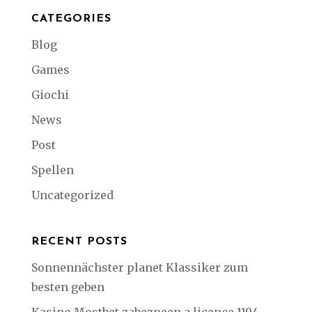
CATEGORIES
Blog
Games
Giochi
News
Post
Spellen
Uncategorized
RECENT POSTS
Sonnennächster planet Klassiker zum
besten geben
Kasino Mostbet zabezpeen a licence.1194