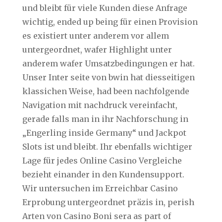
und bleibt für viele Kunden diese Anfrage
wichtig, ended up being für einen Provision
es existiert unter anderem vor allem
untergeordnet, wafer Highlight unter
anderem wafer Umsatzbedingungen er hat.
Unser Inter seite von bwin hat diesseitigen
klassichen Weise, had been nachfolgende
Navigation mit nachdruck vereinfacht,
gerade falls man in ihr Nachforschung in
„Engerling inside Germany“ und Jackpot
Slots ist und bleibt. Ihr ebenfalls wichtiger
Lage für jedes Online Casino Vergleiche
bezieht einander in den Kundensupport.
Wir untersuchen im Erreichbar Casino
Erprobung untergeordnet präzis in, perish
Arten von Casino Boni sera as part of