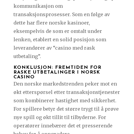
kommunikasjon om
transaksjonsprosesser. Som en følge av
dette har flere norske kasinoer,
eksempelvis de som er omtalt under
lenken, etablert en solid posisjon som
leverandører av “casino med rask
utbetaling”.
KONKLUSJON: FREMTIDEN FOR
RASKE UTBETALINGER I NORSK
CASINO
Den norske markedstrenden peker mot en
økt etterspørsel etter transaksjonstjenester
som kombinerer hastighet med sikkerhet.
For spillere betyr det større trygt til å prøve
nye spill og økt tillit til tilbyderne. For
operatører innebærer det et presserende