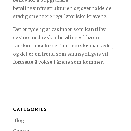
behov for å oppgradere
betalingsinfrastrukturen og overholde de
stadig strengere regulatoriske kravene.
Det er tydelig at casinoer som kan tilby
casino med rask utbetaling vil ha en
konkurransefordel i det norske markedet,
og det er en trend som sannsynligvis vil
fortsette å vokse i årene som kommer.
CATEGORIES
Blog