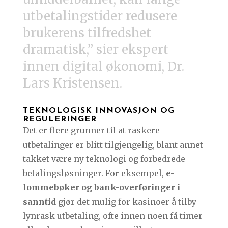
utbetalingstider redusere
brukerens tilfredshet
dramatisk,” sier ekspert
innen digital økonomi, Dr.
Lars Kristensen.
TEKNOLOGISK INNOVASJON OG
REGULERINGER
Det er flere grunner til at raskere
utbetalinger er blitt tilgjengelig, blant annet
takket være ny teknologi og forbedrede
betalingsløsninger. For eksempel,
e-
lommebøker og bank-overføringer i
sanntid
gjør det mulig for kasinoer å tilby
lynrask utbetaling, ofte innen noen få timer