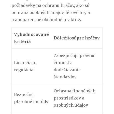
požiadavky na ochranu hráčov, ako sú
ochrana osobných údajov, férové hry a
transparentné obchodné praktiky.
Vyhodnocované
Dôležitosť pre hráčov
kritériá
Zabezpečuje právnu
Licencia a
činnosť a
regulácia
dodržiavanie
štandardov
Ochrana finančných
Bezpečné
prostriedkov a
platobné metódy
osobných údajov