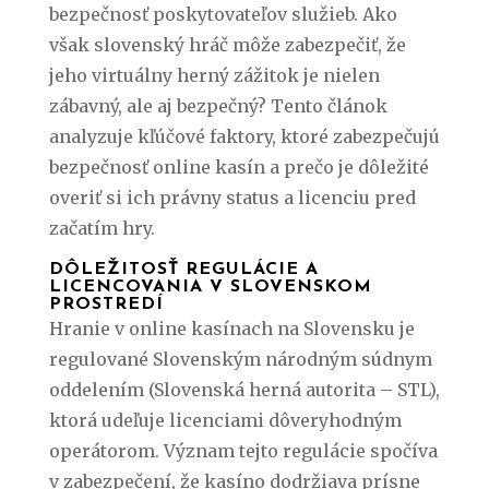
bezpečnosť poskytovateľov služieb. Ako
však slovenský hráč môže zabezpečiť, že
jeho virtuálny herný zážitok je nielen
zábavný, ale aj bezpečný? Tento článok
analyzuje kľúčové faktory, ktoré zabezpečujú
bezpečnosť online kasín a prečo je dôležité
overiť si ich právny status a licenciu pred
začatím hry.
DÔLEŽITOSŤ REGULÁCIE A
LICENCOVANIA V SLOVENSKOM
PROSTREDÍ
Hranie v online kasínach na Slovensku je
regulované Slovenským národným súdnym
oddelením (Slovenská herná autorita – STL),
ktorá udeľuje licenciami dôveryhodným
operátorom. Význam tejto regulácie spočíva
v zabezpečení, že kasíno dodržiava prísne