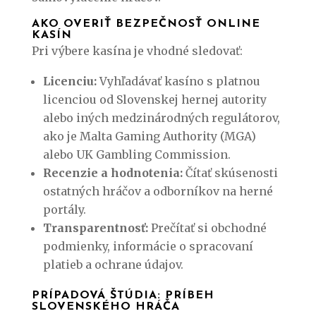
AKO OVERIŤ BEZPEČNOSŤ ONLINE
KASÍN
Pri výbere kasína je vhodné sledovať:
Licenciu:
Vyhľadávať kasíno s platnou
licenciou od Slovenskej hernej autority
alebo iných medzinárodných regulátorov,
ako je Malta Gaming Authority (MGA)
alebo UK Gambling Commission.
Recenzie a hodnotenia:
Čítať skúsenosti
ostatných hráčov a odborníkov na herné
portály.
Transparentnosť:
Prečítať si obchodné
podmienky, informácie o spracovaní
platieb a ochrane údajov.
PRÍPADOVÁ ŠTÚDIA: PRÍBEH
SLOVENSKÉHO HRÁČA