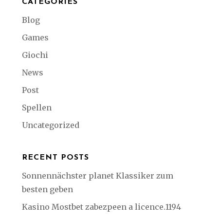
CATEGORIES
Blog
Games
Giochi
News
Post
Spellen
Uncategorized
RECENT POSTS
Sonnennächster planet Klassiker zum
besten geben
Kasino Mostbet zabezpeen a licence.1194