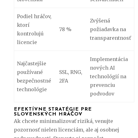
Podiel hráčov,
Zvýšená
ktorí
78 %
požiadavka na
kontrolujú
transparentnosť
licencie
Implementácia
Najčastejšie
nových AI
používané
SSL, RNG,
technológií na
bezpečnostné
2FA
prevenciu
technológie
podvodov
EFEKTÍVNE STRATÉGIE PRE
SLOVENSKÝCH HRÁČOV
Ak chcete minimalizovať riziká, venujte
pozornosť nielen licenciám, ale aj osobnej