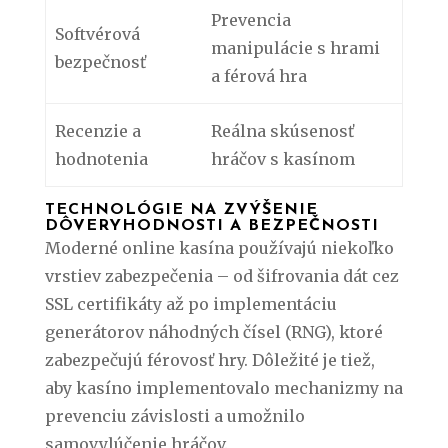
Prevencia
Softvérová
manipulácie s hrami
bezpečnosť
a férová hra
Recenzie a
Reálna skúsenosť
hodnotenia
hráčov s kasínom
TECHNOLÓGIE NA ZVÝŠENIE
DÔVERYHODNOSTI A BEZPEČNOSTI
Moderné online kasína používajú niekoľko
vrstiev zabezpečenia – od šifrovania dát cez
SSL certifikáty až po implementáciu
generátorov náhodných čísel (RNG), ktoré
zabezpečujú férovosť hry. Dôležité je tiež,
aby kasíno implementovalo mechanizmy na
prevenciu závislosti a umožnilo
samovylúčenie hráčov.