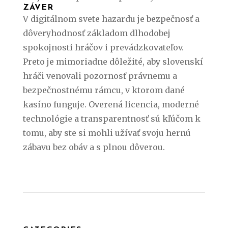
ZÁVER
V digitálnom svete hazardu je bezpečnosť a
dôveryhodnosť základom dlhodobej
spokojnosti hráčov i prevádzkovateľov.
Preto je mimoriadne dôležité, aby slovenskí
hráči venovali pozornosť právnemu a
bezpečnostnému rámcu, v ktorom dané
kasíno funguje. Overená licencia, moderné
technológie a transparentnosť sú kľúčom k
tomu, aby ste si mohli užívať svoju hernú
zábavu bez obáv a s plnou dôverou.