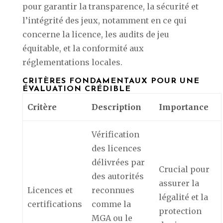
pour garantir la transparence, la sécurité et
l’intégrité des jeux, notamment en ce qui
concerne la licence, les audits de jeu
équitable, et la conformité aux
réglementations locales.
CRITÈRES FONDAMENTAUX POUR UNE
ÉVALUATION CRÉDIBLE
Critère
Description
Importance
Vérification
des licences
délivrées par
Crucial pour
des autorités
assurer la
Licences et
reconnues
légalité et la
certifications
comme la
protection
MGA ou le