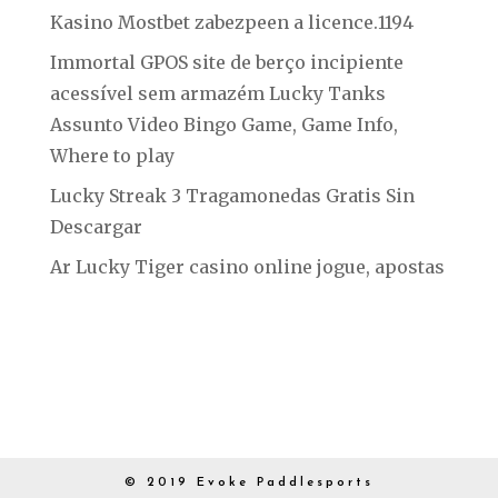
Kasino Mostbet zabezpeen a licence.1194
Immortal GPOS site de berço incipiente
acessível sem armazém Lucky Tanks
Assunto Video Bingo Game, Game Info,
Where to play
Lucky Streak 3 Tragamonedas Gratis Sin
Descargar
Ar Lucky Tiger casino online jogue, apostas
© 2019 Evoke Paddlesports