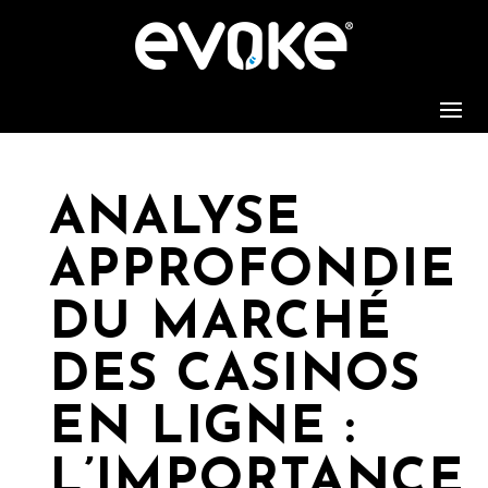
ANALYSE
APPROFONDIE
DU MARCHÉ
DES CASINOS
EN LIGNE :
L’IMPORTANCE